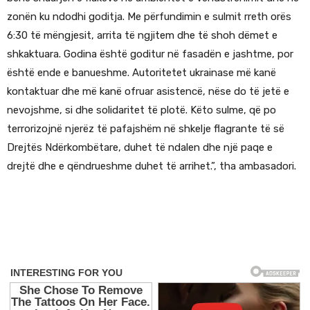
zonën ku ndodhi goditja. Me përfundimin e sulmit rreth orës
6:30 të mëngjesit, arrita të ngjitem dhe të shoh dëmet e
shkaktuara. Godina është goditur në fasadën e jashtme, por
është ende e banueshme. Autoritetet ukrainase më kanë
kontaktuar dhe më kanë ofruar asistencë, nëse do të jetë e
nevojshme, si dhe solidaritet të plotë. Këto sulme, që po
terrorizojnë njerëz të pafajshëm në shkelje flagrante të së
Drejtës Ndërkombëtare, duhet të ndalen dhe një paqe e
drejtë dhe e qëndrueshme duhet të arrihet.”, tha ambasadori.