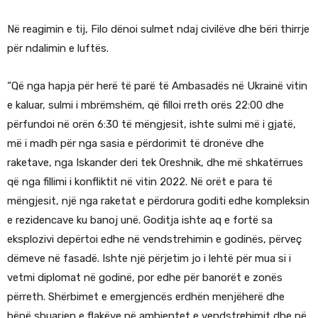
Në reagimin e tij, Filo dënoi sulmet ndaj civilëve dhe bëri thirrje
për ndalimin e luftës.
“Që nga hapja për herë të parë të Ambasadës në Ukrainë vitin
e kaluar, sulmi i mbrëmshëm, që filloi rreth orës 22:00 dhe
përfundoi në orën 6:30 të mëngjesit, ishte sulmi më i gjatë,
më i madh për nga sasia e përdorimit të dronëve dhe
raketave, nga Iskander deri tek Oreshnik, dhe më shkatërrues
që nga fillimi i konfliktit në vitin 2022. Në orët e para të
mëngjesit, një nga raketat e përdorura goditi edhe kompleksin
e rezidencave ku banoj unë. Goditja ishte aq e fortë sa
eksplozivi depërtoi edhe në vendstrehimin e godinës, përveç
dëmeve në fasadë. Ishte një përjetim jo i lehtë për mua si i
vetmi diplomat në godinë, por edhe për banorët e zonës
përreth. Shërbimet e emergjencës erdhën menjëherë dhe
bënë shuarjen e flakëve në ambientet e vendstrehimit dhe në