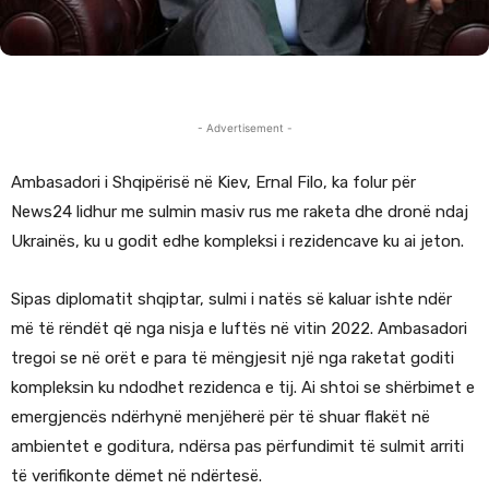
- Advertisement -
Ambasadori i Shqipërisë në Kiev, Ernal Filo, ka folur për
News24 lidhur me sulmin masiv rus me raketa dhe dronë ndaj
Ukrainës, ku u godit edhe kompleksi i rezidencave ku ai jeton.
Sipas diplomatit shqiptar, sulmi i natës së kaluar ishte ndër
më të rëndët që nga nisja e luftës në vitin 2022. Ambasadori
tregoi se në orët e para të mëngjesit një nga raketat goditi
kompleksin ku ndodhet rezidenca e tij. Ai shtoi se shërbimet e
emergjencës ndërhynë menjëherë për të shuar flakët në
ambientet e goditura, ndërsa pas përfundimit të sulmit arriti
të verifikonte dëmet në ndërtesë.