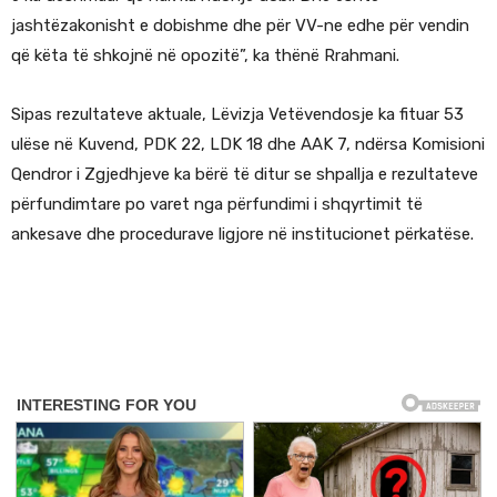
jashtëzakonisht e dobishme dhe për VV-ne edhe për vendin
që këta të shkojnë në opozitë”, ka thënë Rrahmani.
Sipas rezultateve aktuale, Lëvizja Vetëvendosje ka fituar 53
ulëse në Kuvend, PDK 22, LDK 18 dhe AAK 7, ndërsa Komisioni
Qendror i Zgjedhjeve ka bërë të ditur se shpallja e rezultateve
përfundimtare po varet nga përfundimi i shqyrtimit të
ankesave dhe procedurave ligjore në institucionet përkatëse.