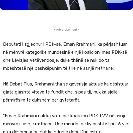
- Advertisement -
Deputeti i zgjedhur i PDK-së, Eman Rrahmani, ka përjashtuar
në mënyrë kategorike mundësinë e një koalicioni mes PDK-së
dhe Lëvizjes Vetëvendosje, duke thënë se nuk do ta
mbështesë një bashkëpunim të tillë në asnjë rrethanë.
Në Debat Plus, Rrahmani tha se qeverisja aktuale ka dështuar
gjatë gjashtë viteve të fundit dhe, sipas tij, nuk ka sjellë
përmirësim të dukshëm për qytetarët.
“Eman Rrahmani nuk ka votë për koalicion PDK-LVV në asnjë
mënyrë e asnjë rrethane. Unë mendoj që ky pushtet për 6 vjet
e ka dëshmuar që nuk ka ndonjë dobi. Dhe është