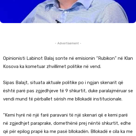
- Advertisement -
Opinionisti Labinot Balaj sonte në emisionin “Rubikon” në Klan
Kosova ka kometuar zhvillimet politike në vend.
Sipas Balajt, situata aktuale politike po i ngjan skenarit që
është parë pas zgjedhjeve të 9 shkurtit, duke paralajmëruar se
vendi mund të përballet sërish me bllokadë institucionale.
“Kemi hyrë në një farë paravani të një skenari që e kemi parë
në zgjedhjet paraprake, domethënë prej nëntë shkurtit, edhe
që për epilog prapë ka me pasë bllokadën. Bllokadë e cila ka me