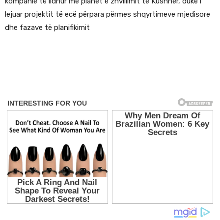
kompanie të lidhur me planet e zhvillimit të Kushner, duke i
lejuar projektit të ecë përpara përmes shqyrtimeve mjedisore
dhe fazave të planifikimit