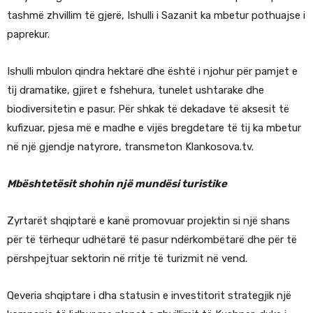
tashmë zhvillim të gjerë, Ishulli i Sazanit ka mbetur pothuajse i
paprekur.
Ishulli mbulon qindra hektarë dhe është i njohur për pamjet e
tij dramatike, gjiret e fshehura, tunelet ushtarake dhe
biodiversitetin e pasur. Për shkak të dekadave të aksesit të
kufizuar, pjesa më e madhe e vijës bregdetare të tij ka mbetur
në një gjendje natyrore, transmeton Klankosova.tv.
Mbështetësit shohin një mundësi turistike
Zyrtarët shqiptarë e kanë promovuar projektin si një shans
për të tërhequr udhëtarë të pasur ndërkombëtarë dhe për të
përshpejtuar sektorin në rritje të turizmit në vend.
Qeveria shqiptare i dha statusin e investitorit strategjik një