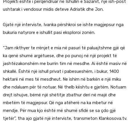
Projekti është i përqendruar në Ishullin e Sazanit, një ish-post
ushtarak i vendosur midis deteve Adriatik dhe Jon.
Gjatë një interviste, Ivanka përshkroi se ishte magjepsur nga
bukuria natyrore e ishullit pasi eksploroi zonën.
“Jam rikthyer te rrënjet e mia në pasuri të paluajtshme gjë që
ka qenë shumë argëtuese, dhe po punoj në një projekt të
jashtëzakonshëm me burrin tim në mesdhe. Ai është masiv në
shkallë. Është një ishull privat i pabesueshëm, i bukur, 1400
hektarë në mes të mesdheut. Ne ishim në barkën e një miku
dhe ndaluam për të notuar. Në thelb kështu e gjetëm. Notuam
drejt ishujve, bëmë një shëtitje zbathur deri në majë dhe
mbetëm të magjepsur. Që nga atëherë na ka mbetur në
mendje. Për mua kjo është më shumë sfidë se sa çdo gjë
tjetër”, tha ajo gjatë një interviste, transmeton Klankosova.tv.