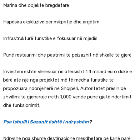
Marina dhe objekte bregdetare
Hapësira ekskluzive për mikpritje dhe argëtim
Infrastrukturë turistike e fokusuar në mjedis
Punë restaurimi dhe pastrimi të peizazhit në shkallë të gjerë
Investimi është vlerësuar në afërsisht 1.4 miliard euro duke e
bërë atë një nga projektet më të mëdha turistike të
propozuara ndonjëherë në Shqipëri. Autoritetet presin që
zhvillimi të gjenerojë rreth 1,000 vende pune gjatë ndërtimit
dhe funksionimit.
Pse Ishulli i Sazanit është i ndryshëm
?
Ndryshe nga shumë destinacione mesdhetare që kanë parë