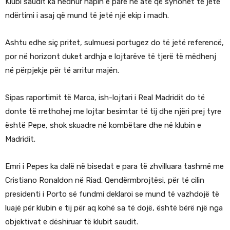
Klubi saudit ka hedhur hapin e parë në atë që synohet të jetë
ndërtimi i asaj që mund të jetë një ekip i madh.
Ashtu edhe siç pritet, sulmuesi portugez do të jetë referencë,
por në horizont duket ardhja e lojtarëve të tjerë të mëdhenj
në përpjekje për të arritur majën.
Sipas raportimit të Marca, ish-lojtari i Real Madridit do të
donte të rrethohej me lojtar besimtar të tij dhe njëri prej tyre
është Pepe, shok skuadre në kombëtare dhe në klubin e
Madridit.
Emri i Pepes ka dalë në bisedat e para të zhvilluara tashmë me
Cristiano Ronaldon në Riad. Qendërmbrojtësi, për të cilin
presidenti i Porto së fundmi deklaroi se mund të vazhdojë të
luajë për klubin e tij për aq kohë sa të dojë, është bërë një nga
objektivat e dëshiruar të klubit saudit.