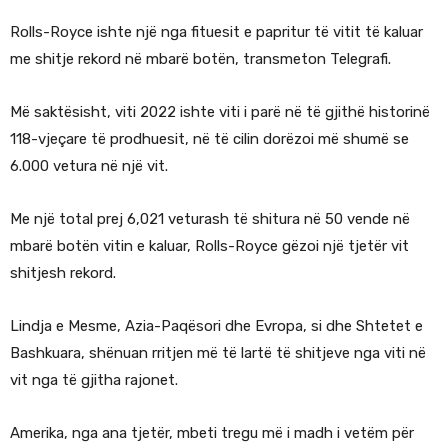
Rolls-Royce ishte një nga fituesit e papritur të vitit të kaluar
me shitje rekord në mbarë botën, transmeton Telegrafi.
Më saktësisht, viti 2022 ishte viti i parë në të gjithë historinë
118-vjeçare të prodhuesit, në të cilin dorëzoi më shumë se
6.000 vetura në një vit.
Me një total prej 6,021 veturash të shitura në 50 vende në
mbarë botën vitin e kaluar, Rolls-Royce gëzoi një tjetër vit
shitjesh rekord.
Lindja e Mesme, Azia-Paqësori dhe Evropa, si dhe Shtetet e
Bashkuara, shënuan rritjen më të lartë të shitjeve nga viti në
vit nga të gjitha rajonet.
Amerika, nga ana tjetër, mbeti tregu më i madh i vetëm për