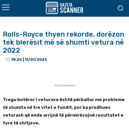
Rolls-Royce thyen rekorde, dorëzon
tek blerësit më së shumti vetura në
2022
18:25 | 11/01/2023
- Advertisement -
Tregu botëror i veturave është përballur me probleme
të shumta në tre vitet e fundit, por ka prodhues
veturash që ende arrijnë të përmirësojnë rezultatet e
tyre të shitjeve.