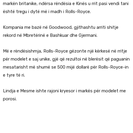
markën britanike, ndërsa rëndësia e Kinës u rrit pasi vendi tani
është tregu i dytë më i madh i Rolls-Royce.
Kompania me bazë në Goodwood, gjithashtu arriti shitje
rekord në Mbretërinë e Bashkuar dhe Gjermani.
Më e rëndësishmja, Rolls-Royce gëzonte një kërkesë në rritje
për modelet e saj unike, gjë që rezultoi në blerësit që paguanin
mesatarisht më shumë se 500 mijë dollarë për Rolls-Royce-in
e tyre të ri.
Lindja e Mesme ishte rajoni kryesor i markës për modelet me
porosi.