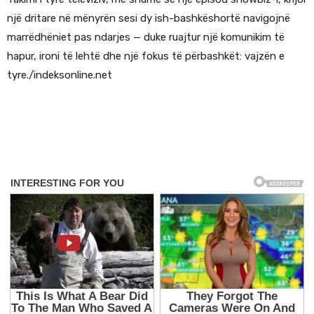
një dritare në mënyrën sesi dy ish-bashkëshortë navigojnë
marrëdhëniet pas ndarjes — duke ruajtur një komunikim të
hapur, ironi të lehtë dhe një fokus të përbashkët: vajzën e
tyre./indeksonline.net