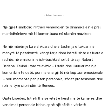
- Advertisement -
Një gjest simbolik, rikthen vëmendjen te dinamika e një prej
marrëdhënieve më të komentuara në skenën muzikore.
Në një mbrëmje ku e shkuara dhe e tashmja u takuan në
mënyrë të pazakontë, këngëtarja Nora Istrefi ishte e ftuara e
radhës në emisionin e ish-bashkëshortit të saj, Robert
Berisha. Takimi i tyre televiziv — i rrallë dhe i kuruar me një
komunikim të qetë, por me energji të nënkuptuar emocionale
— solli momente për jetën personale, sfidat profesionale dhe
rolin e tyre si prindër të Renees.
Gjatë bisedës, Istrefi tha se vitet e hershme të karrierës dhe
vendimet personale kishin qenë një sfidë e vërtetë.