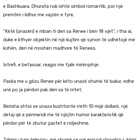
e Bashkuara. Dhurata nuk ishte simbol romantik, por një
premtim i lidhur me vajzën e tyre.
“Këtë (unazën) e mban ti deri sa Renee i bën 18 vjet”, i tha ai,
duke e kthyer objektin në një kujtim që synon të udhëtojë me
kohën, deri në moshën madhore të Renees.
Istrefi, e befasuar, reagoi me fjalë mirënjohje:
Paska me u gëzu Renee për këto unazë shumë të bukur, edhe
unë po ja përdori pak deri sa të rritet.
Berisha shtoi se unaza kushtonte rreth 10 mijë dollarë, një
detaj që e përmendi me të njëjtin humor karakteristik që
përdor për të zbutur çastet e ndjeshme.
Takimi i tyre televiziv, më shumë se një episod showbiz-i, krijoi