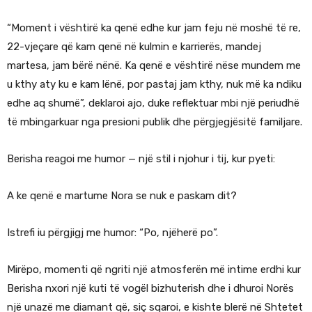
“Moment i vështirë ka qenë edhe kur jam feju në moshë të re,
22-vjeçare që kam qenë në kulmin e karrierës, mandej
martesa, jam bërë nënë. Ka qenë e vështirë nëse mundem me
u kthy aty ku e kam lënë, por pastaj jam kthy, nuk më ka ndiku
edhe aq shumë”, deklaroi ajo, duke reflektuar mbi një periudhë
të mbingarkuar nga presioni publik dhe përgjegjësitë familjare.
Berisha reagoi me humor — një stil i njohur i tij, kur pyeti:
A ke qenë e martume Nora se nuk e paskam dit?
Istrefi iu përgjigj me humor: “Po, njëherë po”.
Mirëpo, momenti që ngriti një atmosferën më intime erdhi kur
Berisha nxori një kuti të vogël bizhuterish dhe i dhuroi Norës
një unazë me diamant që, siç sqaroi, e kishte blerë në Shtetet