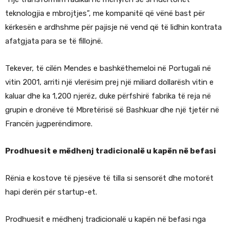
teknologjia e mbrojtjes”, me kompanitë që vënë bast për
kërkesën e ardhshme për pajisje në vend që të lidhin kontrata
afatgjata para se të fillojnë.
Tekever, të cilën Mendes e bashkëthemeloi në Portugali në
vitin 2001, arriti një vlerësim prej një miliard dollarësh vitin e
kaluar dhe ka 1,200 njerëz, duke përfshirë fabrika të reja në
grupin e dronëve të Mbretërisë së Bashkuar dhe një tjetër në
Francën jugperëndimore.
Prodhuesit e mëdhenj tradicionalë u kapën në befasi
Rënia e kostove të pjesëve të tilla si sensorët dhe motorët
hapi derën për startup-et.
Prodhuesit e mëdhenj tradicionalë u kapën në befasi nga