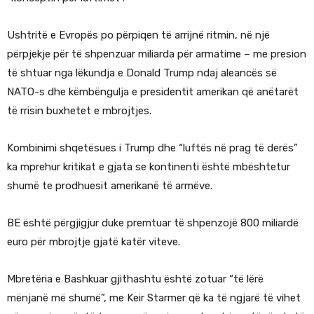
Ushtritë e Evropës po përpiqen të arrijnë ritmin, në një
përpjekje për të shpenzuar miliarda për armatime – me presion
të shtuar nga lëkundja e Donald Trump ndaj aleancës së
NATO-s dhe këmbëngulja e presidentit amerikan që anëtarët
të rrisin buxhetet e mbrojtjes.
Kombinimi shqetësues i Trump dhe “luftës në prag të derës”
ka mprehur kritikat e gjata se kontinenti është mbështetur
shumë te prodhuesit amerikanë të armëve.
BE është përgjigjur duke premtuar të shpenzojë 800 miliardë
euro për mbrojtje gjatë katër viteve.
Mbretëria e Bashkuar gjithashtu është zotuar “të lërë
mënjanë më shumë”, me Keir Starmer që ka të ngjarë të vihet