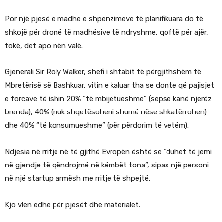
Por një pjesë e madhe e shpenzimeve të planifikuara do të
shkojë për dronë të madhësive të ndryshme, qoftë për ajër,
tokë, det apo nën valë.
Gjenerali Sir Roly Walker, shefi i shtabit të përgjithshëm të
Mbretërisë së Bashkuar, vitin e kaluar tha se donte që pajisjet
e forcave të ishin 20% “të mbijetueshme” (sepse kanë njerëz
brenda), 40% (nuk shqetësoheni shumë nëse shkatërrohen)
dhe 40% “të konsumueshme” (për përdorim të vetëm).
Ndjesia në rritje në të gjithë Evropën është se “duhet të jemi
në gjendje të qëndrojmë në këmbët tona”, sipas një personi
në një startup armësh me rritje të shpejtë.
Kjo vlen edhe për pjesët dhe materialet.