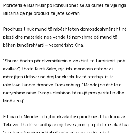
Mbretëria e Bashkuar po konsultohet se sa duhet të vijë nga
Britania që një produkt të jetë sovran.
Prodhuesit nuk mund të mbështeten domosdoshmërisht në
pjesë dhe materiale nga vende të ndryshme që mund të
bëhen kundërshtarë – veçanërisht Kina.
“Shumë ëndrra për diversifikimin e zinxhirit të furnizimit janë
avulluar”, thotë Kusti Salm, një ish-mandarin estonez i
mbrojtjes i kthyer në drejtor ekzekutiv të startup-it të
raketave kundër dronëve Frankenburg. “Mendoj se është e
natyrshme nëse Evropa dëshiron të ruajë prosperitetin dhe
lirinë e saj”.
E Ricardo Mendes, drejtor ekzekutiv i prodhuesit të dronëve
Tekever, thotë se ardhja e mjeteve ajrore pa pilot ka shkaktuar
“një transformim radikal në mënyrën se si ndërtohet