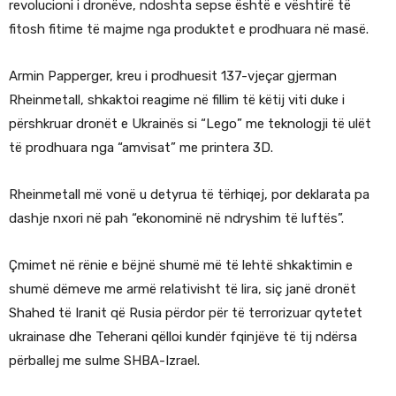
revolucioni i dronëve, ndoshta sepse është e vështirë të
fitosh fitime të majme nga produktet e prodhuara në masë.
Armin Papperger, kreu i prodhuesit 137-vjeçar gjerman
Rheinmetall, shkaktoi reagime në fillim të këtij viti duke i
përshkruar dronët e Ukrainës si “Lego” me teknologji të ulët
të prodhuara nga “amvisat” me printera 3D.
Rheinmetall më vonë u detyrua të tërhiqej, por deklarata pa
dashje nxori në pah “ekonominë në ndryshim të luftës”.
Çmimet në rënie e bëjnë shumë më të lehtë shkaktimin e
shumë dëmeve me armë relativisht të lira, siç janë dronët
Shahed të Iranit që Rusia përdor për të terrorizuar qytetet
ukrainase dhe Teherani qëlloi kundër fqinjëve të tij ndërsa
përballej me sulme SHBA-Izrael.