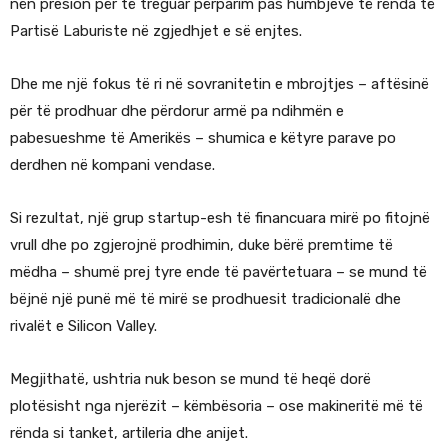
nën presion për të treguar përparim pas humbjeve të rënda të
Partisë Laburiste në zgjedhjet e së enjtes.
Dhe me një fokus të ri në sovranitetin e mbrojtjes – aftësinë
për të prodhuar dhe përdorur armë pa ndihmën e
pabesueshme të Amerikës – shumica e këtyre parave po
derdhen në kompani vendase.
Si rezultat, një grup startup-esh të financuara mirë po fitojnë
vrull dhe po zgjerojnë prodhimin, duke bërë premtime të
mëdha – shumë prej tyre ende të pavërtetuara – se mund të
bëjnë një punë më të mirë se prodhuesit tradicionalë dhe
rivalët e Silicon Valley.
Megjithatë, ushtria nuk beson se mund të heqë dorë
plotësisht nga njerëzit – këmbësoria – ose makineritë më të
rënda si tanket, artileria dhe anijet.