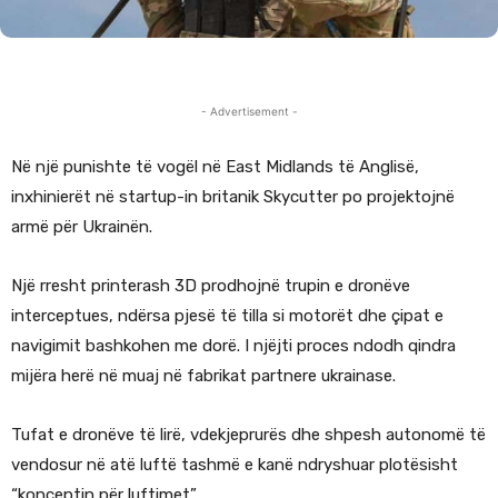
- Advertisement -
Në një punishte të vogël në East Midlands të Anglisë,
inxhinierët në startup-in britanik Skycutter po projektojnë
armë për Ukrainën.
Një rresht printerash 3D prodhojnë trupin e dronëve
interceptues, ndërsa pjesë të tilla si motorët dhe çipat e
navigimit bashkohen me dorë. I njëjti proces ndodh qindra
mijëra herë në muaj në fabrikat partnere ukrainase.
Tufat e dronëve të lirë, vdekjeprurës dhe shpesh autonomë të
vendosur në atë luftë tashmë e kanë ndryshuar plotësisht
“konceptin për luftimet”.