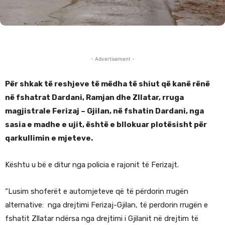
- Advertisement -
Për shkak të reshjeve të mëdha të shiut që kanë rënë
në fshatrat Dardani, Ramjan dhe Zllatar, rruga
magjistrale Ferizaj – Gjilan, në fshatin Dardani, nga
sasia e madhe e ujit, është e bllokuar plotësisht për
qarkullimin e mjeteve.
Kështu u bë e ditur nga policia e rajonit të Ferizajt.
“Lusim shoferët e automjeteve që të përdorin rrugën
alternative: nga drejtimi Ferizaj-Gjilan, të perdorin rrugën e
fshatit Zllatar ndërsa nga drejtimi i Gjilanit në drejtim të