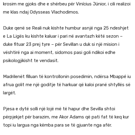
krosim me gjoks dhe e shërbeu për Vinícius Júnior, i cili realizoi
me klas ndaj Odysseas Vlachodimos.
Duke qenë se Reali nuk kishte humbur asnjë nga 25 ndeshjet
e La Ligës ku kishte kaluar i pari në avantazh këtë sezon –
duke fituar 23 prej tyre – për Sevillan u duk si një mision i
vështirë nga ai moment, sidomos pasi goli ndikoi edhe
psikologjikisht te vendasit.
Madrilenët filluan të kontrollonin posedimin, ndërsa Mbappé iu
afrua golit me një goditje të harkuar që kaloi pranë shtyllës së
largët.
Pjesa e dytë solli një lojë më të hapur dhe Sevilla shtoi
përpjekjet për barazim, me Akor Adams që pati fat të keq kur
topi iu largua nga këmba para se të gjuante nga afër.