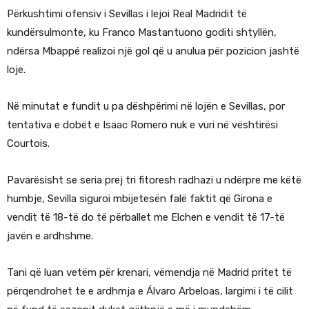
Përkushtimi ofensiv i Sevillas i lejoi Real Madridit të
kundërsulmonte, ku Franco Mastantuono goditi shtyllën,
ndërsa Mbappé realizoi një gol që u anulua për pozicion jashtë
loje.
Në minutat e fundit u pa dëshpërimi në lojën e Sevillas, por
tentativa e dobët e Isaac Romero nuk e vuri në vështirësi
Courtois.
Pavarësisht se seria prej tri fitoresh radhazi u ndërpre me këtë
humbje, Sevilla siguroi mbijetesën falë faktit që Girona e
vendit të 18-të do të përballet me Elchen e vendit të 17-të
javën e ardhshme.
Tani që luan vetëm për krenari, vëmendja në Madrid pritet të
përqendrohet te e ardhmja e Álvaro Arbeloas, largimi i të cilit