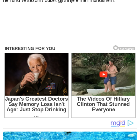
në fund të sezonit duket gjithnjë e më i mundshëm.