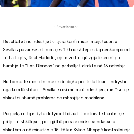
- Advertisement -
Rezultatet në ndeshjet e tjera konfirmuan mbijetesën e
Sevillas pavarësisht humbjes 1-0 në shtëpi ndaj nënkampionit
të La Ligës, Real Madridit, një rezultat që zgjati serinë pa
humbje të “Los Blancos” në përballjet direkte në 15 ndeshje.
Në formë të mirë dhe me ende diçka për të luftuar – ndryshe
nga kundërshtari – Sevilla e nisi më mirë ndeshjen, me Oso që
shkaktoi shumë probleme në mbrojtjen madrilene.
Përpjekja e tij e dytë detyroi Thibaut Courtois të bënte një
pritje të shkëlqyer, por gjithë puna e mirë e vendasve u
shkatërrua në minutën e 15-të kur Kylian Mbappé kontrolloi një