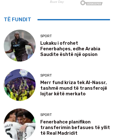
TË FUNDIT
SPORT
Lukaku i ofrohet
Fenerbahçes, edhe Arabia
Saudite është një opsion
SPORT
Merr fund kriza tek Al-Nassr,
tashmë mund të transferojë
lojtar këtë merkato
SPORT
Fenerbahce planifikon
transferimin befasues të yllit
të Real Madridit