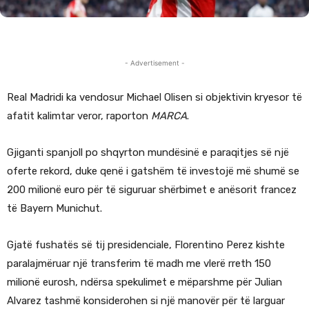
- Advertisement -
Real Madridi ka vendosur Michael Olisen si objektivin kryesor të
afatit kalimtar veror, raporton
MARCA
.
Gjiganti spanjoll po shqyrton mundësinë e paraqitjes së një
oferte rekord, duke qenë i gatshëm të investojë më shumë se
200 milionë euro për të siguruar shërbimet e anësorit francez
të Bayern Munichut.
Gjatë fushatës së tij presidenciale, Florentino Perez kishte
paralajmëruar një transferim të madh me vlerë rreth 150
milionë eurosh, ndërsa spekulimet e mëparshme për Julian
Alvarez tashmë konsiderohen si një manovër për të larguar