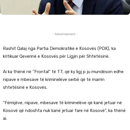
- Advertisement -
Rashit Qalaj nga Partia Demokratike e Kosovës (PDK), ka
kritikuar Qeverinë e Kosovës për Ligjin për Shtetësinë.
Ai ka thënë në “Frontal” të T7, që ky ligj p ju mundëson edhe
nipave e mbesave të kriminelëve serbë që të marrin
shtetësinë e Kosovës.
“Fëmijëve, nipave, mbesave të kriminelëve që kanë jetuar në
Kosovë që ndoshta nuk kanë jetuar fare në Kosovë”, ka thënë
ai.