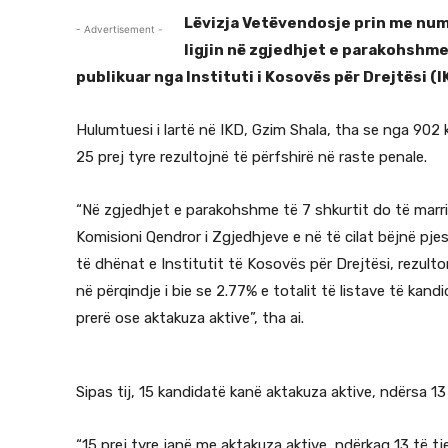
Lëvizja Vetëvendosje prin me nu
- Advertisement -
ligjin në zgjedhjet e parakohshme
publikuar nga Instituti i Kosovës për Drejtësi (I
Hulumtuesi i lartë në IKD, Gzim Shala, tha se nga 902 
25 prej tyre rezultojnë të përfshirë në raste penale.
“Në zgjedhjet e parakohshme të 7 shkurtit do të marrin 
Komisioni Qendror i Zgjedhjeve e në të cilat bëjnë pj
të dhënat e Institutit të Kosovës për Drejtësi, rezulto
në përqindje i bie se 2.77% e totalit të listave të ka
prerë ose aktakuza aktive”, tha ai.
Sipas tij, 15 kandidatë kanë aktakuza aktive, ndërsa 13
“15 prej tyre janë me aktakuza aktive, ndërkaq 13 të t