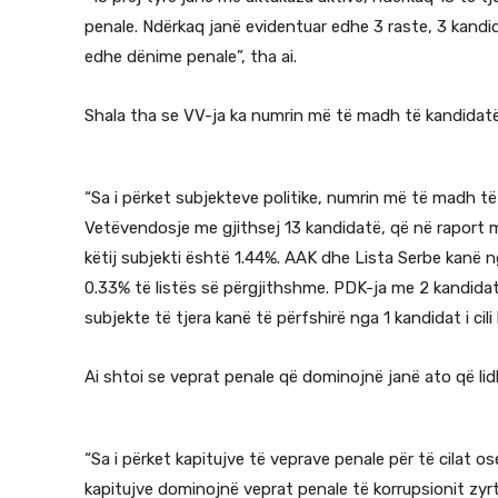
penale. Ndërkaq janë evidentuar edhe 3 raste, 3 kandi
edhe dënime penale”, tha ai.
Shala tha se VV-ja ka numrin më të madh të kandidatë
“Sa i përket subjekteve politike, numrin më të madh të
Vetëvendosje me gjithsej 13 kandidatë, që në raport 
këtij subjekti është 1.44%. AAK dhe Lista Serbe kanë n
0.33% të listës së përgjithshme. PDK-ja me 2 kandidat
subjekte të tjera kanë të përfshirë nga 1 kandidat i cili 
Ai shtoi se veprat penale që dominojnë janë ato që li
“Sa i përket kapitujve të veprave penale për të cilat 
kapitujve dominojnë veprat penale të korrupsionit zyr