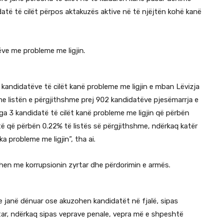
datë të cilët përpos aktakuzës aktive në të njëjtën kohë kanë
ve me probleme me ligjin.
 kandidatëve të cilët kanë probleme me ligjin e mban Lëvizja
me listën e përgjithshme prej 902 kandidatëve pjesëmarrja e
ga 3 kandidatë të cilët kanë probleme me ligjin që përbën
ë që përbën 0.22% të listës së përgjithshme, ndërkaq katër
ka probleme me ligjin”, tha ai.
dhen me korrupsionin zyrtar dhe përdorimin e armës.
ose janë dënuar ose akuzohen kandidatët në fjalë, sipas
tar, ndërkaq sipas veprave penale, vepra më e shpeshtë