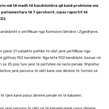
mrin më të madh të kandidatëve që kanë probleme me
 parlamentare të 7 qershorit, sipas raportit të
KD).
kandidatët e certifikuar nga Komisioni Qendror i Zgjedhjeve,
pjesë 21 subjekte politike të cilat janë çertifikuar nga
esë gjithsej 902 kandidatë. Nga këta 902 kandidatë, bazuar në
n se 25 prej tyre janë të përfshirë në raste penale. Shprehur
ndidatëve janë persona të cilët kanë ose dënime të formës së
 të tjerë kanë pasur dënime penale në të kaluarën.
jerë janë persona të cilët në të kaluarën kanë pasur dënime