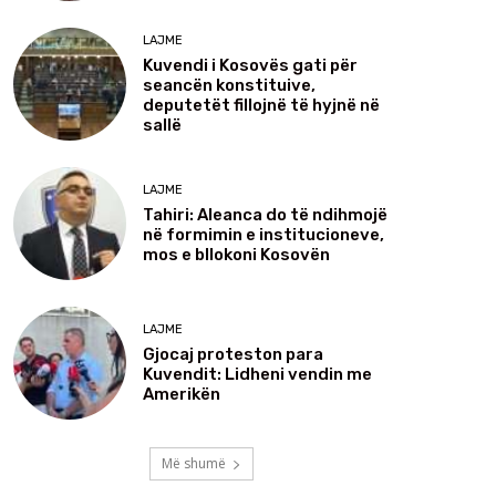
LAJME
Kuvendi i Kosovës gati për
seancën konstituive,
deputetët fillojnë të hyjnë në
sallë
LAJME
Tahiri: Aleanca do të ndihmojë
në formimin e institucioneve,
mos e bllokoni Kosovën
LAJME
Gjocaj proteston para
Kuvendit: Lidheni vendin me
Amerikën
Më shumë