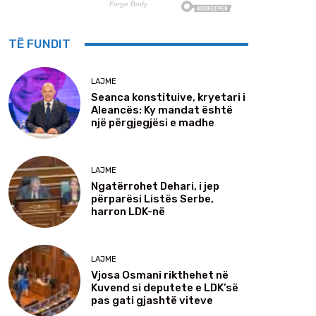
TË FUNDIT
LAJME
Seanca konstituive, kryetari i
Aleancës: Ky mandat është
një përgjegjësi e madhe
LAJME
Ngatërrohet Dehari, i jep
përparësi Listës Serbe,
harron LDK-në
LAJME
Vjosa Osmani rikthehet në
Kuvend si deputete e LDK’së
pas gati gjashtë viteve