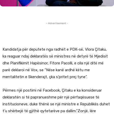
- Advertisement -
Kandidatja për deputete nga radhët e PDK-së, Vlora Çitaku,
ka reaguar ndaj deklaratës së ministres në detyrë të Mjedisit
dhe Planifikimit Hapësinor, Fitore Pacolli, e cila një ditë më
parë deklaroi në Vox, se “Nëse kanë ardhë këtu me
mentalitetin e Skenderajt, çka s’pritet prej tyne”.
Përmes një postimi në Facebook, Çitaku e ka konsideruar
deklaratën si të papranueshme për një përfaqësuese të
institucioneve, duke thënë se një ministre e Republikës duhet
t’u shërbejë të gjithë qytetarëve pa dallim.“Zonjë, lëre