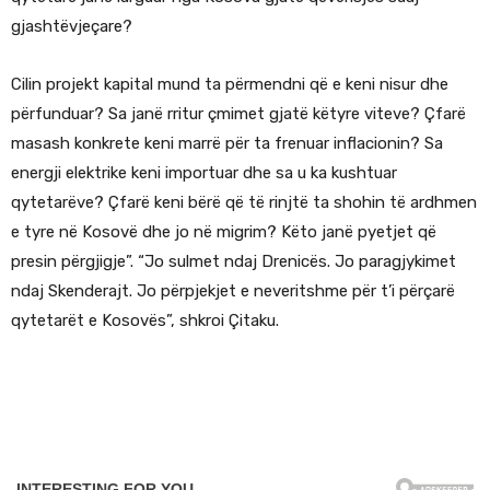
gjashtëvjeçare?
Cilin projekt kapital mund ta përmendni që e keni nisur dhe
përfunduar? Sa janë rritur çmimet gjatë këtyre viteve? Çfarë
masash konkrete keni marrë për ta frenuar inflacionin? Sa
energji elektrike keni importuar dhe sa u ka kushtuar
qytetarëve? Çfarë keni bërë që të rinjtë ta shohin të ardhmen
e tyre në Kosovë dhe jo në migrim? Këto janë pyetjet që
presin përgjigje”. “Jo sulmet ndaj Drenicës. Jo paragjykimet
ndaj Skenderajt. Jo përpjekjet e neveritshme për t’i përçarë
qytetarët e Kosovës”, shkroi Çitaku.