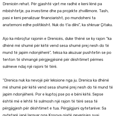
Drenicën rehat. Për gjashtë vjet me radhë e keni lënë pa
mbështetje, pa investime dhe pa projekte zhvillimore. Tash,
pasi e keni penalizuar financiarisht, po mundoheni ta
anatemoni edhe politikisht. Nuk do t’ia dilni”, ka shkruar Çitaku.
Ajo ka mbrojtur rajonin e Drenicës, duke thënë se ky rajon “ka
dhënë më shumë për këtë vend sesa shumë prej nesh do të
mund të japim ndonjëherë”, teksa ka akuzuar pushtetin se po
tenton të shmangë përgjegjësinë për dështimet përmes
sulmeve ndaj një rajoni të tërë.
“Drenica nuk ka nevojë për leksione nga ju. Drenica ka dhënë
më shumë për këtë vend sesa shumë prej nesh do të mund të
japim ndonjëherë. Por e kuptoj pse po e bëni këtë. Sepse
është më e lehtë të sulmosh një rajon të tërë sesa të
përgjigjesh për dështimet e tua. Përgjigjuni qytetarëve: Sa
qytetarë janë larguar nga Kosova gjatë qeverisjes suaj