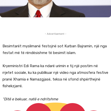
- Advertisement -
Besimtarët myslimanë festojnë sot Kurban Bajramin, një nga
festat më të rëndësishme të besimit islam.
Kryeministri Edi Rama ka ndarë urimin e tij një postim në
rrjetet sociale, ku ka publikuar një video nga atmosfera festive
pranë Xhamia e Namazgjasë, teksa në sfond shpërthejnë
fishekzjarrë.
“Ditë e bekuar, natë e ndritshme