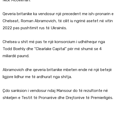
Qeveria britanike ka vendosur një precedent me ish-pronarin e
Chelseat, Roman Abramovich, të cilit iu ngrinë asetet në vitin
2022 pas pushtimit rus të Ukrainës.
Chelsea u shit më pas te një konsorcium i udhëhequr nga
Todd Boehly dhe “Clearlake Capital” për më shumë se 4
miliardë paund.
Abramovich dhe qeveria britanike mbeten ende në një betejë
ligjore lidhur me të ardhurat nga shitja.
Çdo sanksion i vendosur ndaj Mansour do të rezultonte në
shkeljen e Testit të Pronarëve dhe Drejtorëve të Premierligës.