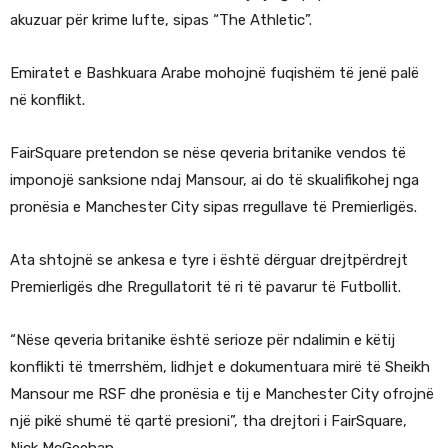
akuzuar për krime lufte, sipas “The Athletic”.
Emiratet e Bashkuara Arabe mohojnë fuqishëm të jenë palë
në konflikt.
FairSquare pretendon se nëse qeveria britanike vendos të
imponojë sanksione ndaj Mansour, ai do të skualifikohej nga
pronësia e Manchester City sipas rregullave të Premierligës.
Ata shtojnë se ankesa e tyre i është dërguar drejtpërdrejt
Premierligës dhe Rregullatorit të ri të pavarur të Futbollit.
“Nëse qeveria britanike është serioze për ndalimin e këtij
konflikti të tmerrshëm, lidhjet e dokumentuara mirë të Sheikh
Mansour me RSF dhe pronësia e tij e Manchester City ofrojnë
një pikë shumë të qartë presioni”, tha drejtori i FairSquare,
Nick McGeehan.