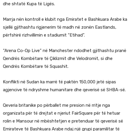
dhe shtatë Kupa të Ligës.
Marrja nën kontroll e klubit nga Emiratet e Bashkuara Arabe ka
sjellë gjithashtu rigjenerim të madh në zonën Eastlands,
përfshirë rizhvillimin e stadiumit “Etihad”.
“Arena Co-Op Live” në Manchester ndodhet gjithashtu pranë
Qendrës Kombëtare të Çiklizmit dhe Velodromit, si dhe
Qendrës Kombëtare të Squashit.
Konflikti në Sudan ka marrë të paktën 150,000 jetë sipas
agjencive të ndryshme humanitare dhe qeverisë së SHBA-së.
Qeveria britanike po përballet me presion në rritje nga
organizata për të drejtat e njeriut FairSquare për të hetuar
rolin e Mansour në mbështetjen e pretenduar të qeverisë së
Emirateve të Bashkuara Arabe ndaj një grupi paramilitar të