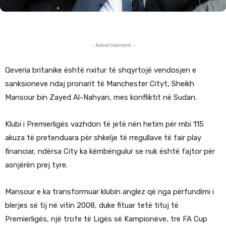
- Advertisement -
Qeveria britanike është nxitur të shqyrtojë vendosjen e
sanksioneve ndaj pronarit të Manchester Cityt, Sheikh
Mansour bin Zayed Al-Nahyan, mes konfliktit në Sudan.
Klubi i Premierligës vazhdon të jetë nën hetim për mbi 115
akuza të pretenduara për shkelje të rregullave të fair play
financiar, ndërsa City ka këmbëngulur se nuk është fajtor për
asnjërën prej tyre.
Mansour e ka transformuar klubin anglez që nga përfundimi i
blerjes së tij në vitin 2008, duke fituar tetë tituj të
Premierligës, një trofe të Ligës së Kampionëve, tre FA Cup