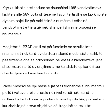
Kryeziu kishte pretenduar se rinumërimi i 185 vendvotimeve
kishte sjellë 589 vota shtesë në favor të tij dhe se kjo krijonte
dyshim objektiv për saktësinë e numërimit edhe në
vendvotimet e tjera që nuk ishin përfshirë në procesin e
rinumërimit.
Megjithatë, PZAP arriti në përfundimin se rezultatet e
rinumërimit nuk kanë evidentuar ndonjë model sistematik të
pasaktësive dhe se ndryshimet në votat e kandidatëve janë
shpërndarë në të dy drejtimet, me kandidatë që kanë fituar
dhe të tjerë që kanë humbur vota.
Paneli vlerësoi se një masë e jashtëzakonshme si rinumërimi i
plotë i votave preferenciale në nivel vendi nuk mund të
urdhërohet mbi bazën e pretendimeve hipotetike, por vetëm
kur ekzistojnë prova objektive që tregojnë se rezultati