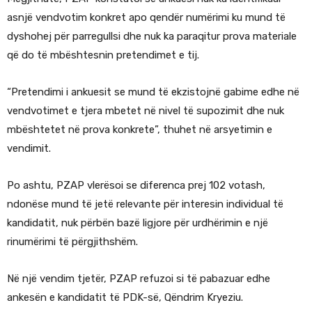
asnjë vendvotim konkret apo qendër numërimi ku mund të
dyshohej për parregullsi dhe nuk ka paraqitur prova materiale
që do të mbështesnin pretendimet e tij.
“Pretendimi i ankuesit se mund të ekzistojnë gabime edhe në
vendvotimet e tjera mbetet në nivel të supozimit dhe nuk
mbështetet në prova konkrete”, thuhet në arsyetimin e
vendimit.
Po ashtu, PZAP vlerësoi se diferenca prej 102 votash,
ndonëse mund të jetë relevante për interesin individual të
kandidatit, nuk përbën bazë ligjore për urdhërimin e një
rinumërimi të përgjithshëm.
Në një vendim tjetër, PZAP refuzoi si të pabazuar edhe
ankesën e kandidatit të PDK-së, Qëndrim Kryeziu.