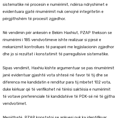
sistematike në procesin e numërimit, ndërsa ndryshimet e
evidentuara gjatë rinumërimit nuk cenojnë integritetin e
përgjithshëm të procesit zgjedhor.
Në vendimin për ankesën e Bekim Haxhiut, PZAP thekson se
rinumërimi i 185 vendvotimeve ishte realizuar si pjesë e
mekanizmit kontrollues të paraparë me legjislacionin zgjedhor
dhe jo si rezultat i konstatimit të parregullsive sistematike.
Sipas vendimit, Haxhiu kishte argumentuar se pas rinumërimit
janë evidentuar gjashtë vota shtesë në favor të tij dhe se
diferenca me kandidatin e renditur para tij mbetet 102 vota,
duke kërkuar që të verifikohet në tërësi saktësia e numërimit
të votave preferenciale të kandidatëve të PDK-së në të gjitha
vendvotimet.
Megjithatë, PZAP konstatoi se ankuesi nuk ka identifikuar