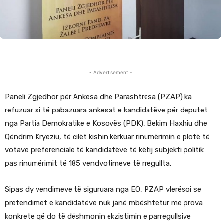
- Advertisement -
Paneli Zgjedhor për Ankesa dhe Parashtresa (PZAP) ka
refuzuar si të pabazuara ankesat e kandidatëve për deputet
nga Partia Demokratike e Kosovës (PDK), Bekim Haxhiu dhe
Qëndrim Kryeziu, të cilët kishin kërkuar rinumërimin e plotë të
votave preferenciale të kandidatëve të këtij subjekti politik
pas rinumërimit të 185 vendvotimeve të rregullta.
Sipas dy vendimeve të siguruara nga EO, PZAP vlerësoi se
pretendimet e kandidatëve nuk janë mbështetur me prova
konkrete që do të dëshmonin ekzistimin e parregullsive