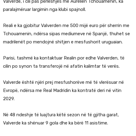
Valverde, i cili pas përleshjes me Aurelien Tchouamenin, ka
paralajmëruar largimin nga klubi spajnoll.
Reali e ka gjobitur Valverden me 500 mijë euro për sherrin me
Tchouamenin, ndërsa sipas mediumeve në Spanjë, thuhet se
madrilenët po mendojnë shitjen e mesfushorit uruguaian.
Parisi, tashmë ka kontaktuar Realin por edhe Valverden, të
cilin po synon ta transferojë në afatin kalimtar të verës.
Valverde është njëri prej mesfushorëve më të vlerësuar në
Evropë, ndërsa me Real Madridin ka kontratë deri në vitin
2029.
Në 48 ndeshje të luajtura këtë sezon në të gjitha garat,
Valverde ka shënuar 9 gola dhe ka bërë 11 asistime.