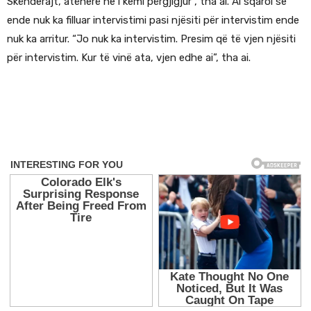
Skënderajt, atëherë ne i kemi përgjigjur”, tha ai. Ai sqaroi se
ende nuk ka filluar intervistimi pasi njësiti për intervistim ende
nuk ka arritur. “Jo nuk ka intervistim. Presim që të vjen njësiti
për intervistim. Kur të vinë ata, vjen edhe ai”, tha ai.