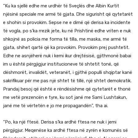
“Ku ka sjellë edhe me urdhër të Sveçlës dhe Albin Kurtit
njësinë speciale me armë të gjata. Dhe sigurisht që qytetarët
e shohin si provokim. Sepse ne e dimë që derisa ka incidente
të vogla, po s’ka rrezik jete, ku në Prishtinë edhe vriten e nuk
shkojnë as policia me forma të tilla, me maska, me armë të
gjata, shihet qartë që ka provokim. Provokim prej pushtetit.
Edhe ne asnjëherë nuk i kemi ikur drejtësisë, gjithmonë babai
im u është përgjigjur institucioneve të shtetit tonë, që
dëshmorët, invalidët, veteranët, i gjithë populli shqiptar kanë
sakrifikuar për me pas një shtet të tillë, një shtet demokratik.
Prandaj besoj që është e rëndësishme që qytetarët e thonë
me vetë prezencën e tyre, ku sot janë me Sami Lushtakun,
janë me të vërtetën e jo me propagandën”, tha ai.
“Po, ka një ftesë. Derisa s’ka ardhë ftesa ne nuk i jemi
përgjigjur. Meqenëse ka ardhë ftesa në zyrën e komunës së