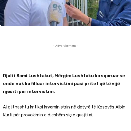
- Advertisement -
Djali i Sami Lushtakut, Mërgim Lushtaku ka sqaruar se
ende nuk ka filluar intervistimi pasi pritet që të vijë
njësiti për intervistim.
Ai gjithashtu kritikoi kryeministrin në detyrë të Kosovës Albin
Kurti për provokimin e djeshëm siç e quajti ai.