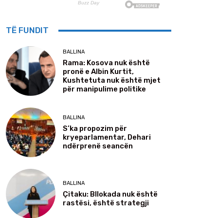
TË FUNDIT
BALLINA
Rama: Kosova nuk është
pronë e Albin Kurtit,
Kushtetuta nuk është mjet
për manipulime politike
BALLINA
S’ka propozim për
kryeparlamentar, Dehari
ndërprenë seancën
BALLINA
Çitaku: Bllokada nuk është
rastësi, është strategji