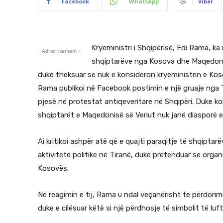
Facebook
WhatsApp
Viber
Kryeministri i Shqipërisë, Edi Rama, ka
- Advertisement -
shqiptarëve nga Kosova dhe Maqedonia 
duke theksuar se nuk e konsideron kryeministrin e Koso
Rama publikoi në Facebook postimin e një gruaje nga T
pjesë në protestat antiqeveritare në Shqipëri. Duke ko
shqiptarët e Maqedonisë së Veriut nuk janë diasporë e
Ai kritikoi ashpër atë që e quajti paraqitje të shqipt
aktivitete politike në Tiranë, duke pretenduar se orga
Kosovës.
Në reagimin e tij, Rama u ndal veçanërisht te përdorim
duke e cilësuar këtë si një përdhosje të simbolit të luft