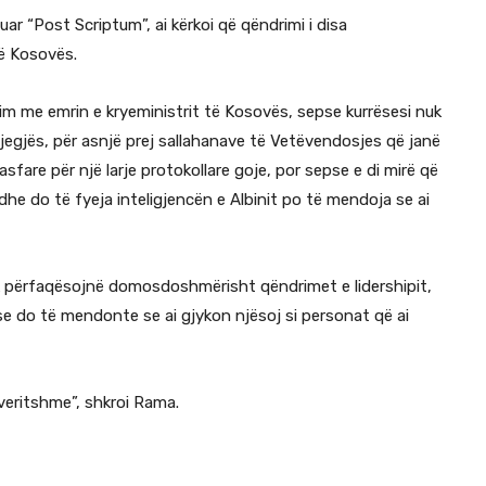
uar “Post Scriptum”, ai kërkoi që qëndrimi i disa
të Kosovës.
im me emrin e kryeministrit të Kosovës, sepse kurrësesi nuk
jegjës, për asnjë prej sallahanave të Vetëvendosjes që janë
sfare për një larje protokollare goje, por sepse e di mirë që
dhe do të fyeja inteligjencën e Albinit po të mendoja se ai
uk përfaqësojnë domosdoshmërisht qëndrimet e lidershipit,
se do të mendonte se ai gjykon njësoj si personat që ai
everitshme”, shkroi Rama.