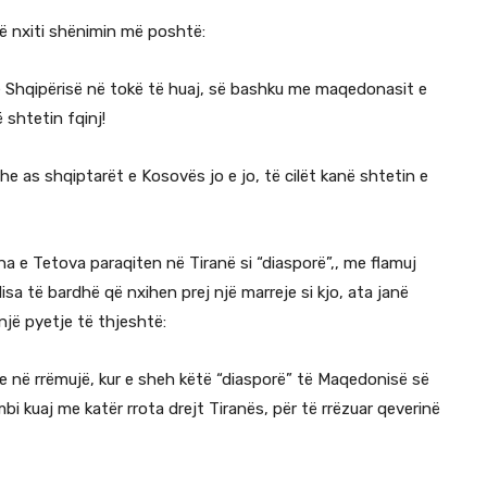
ë nxiti shënimin më poshtë:
e Shqipërisë në tokë të huaj, së bashku me maqedonasit e
 shtetin fqinj!
e as shqiptarët e Kosovës jo e jo, të cilët kanë shtetin e
na e Tetova paraqiten në Tiranë si “diasporë”,, me flamuj
isa të bardhë që nxihen prej një marreje si kjo, ata janë
një pyetje të thjeshtë:
e në rrëmujë, kur e sheh këtë “diasporë” të Maqedonisë së
i kuaj me katër rrota drejt Tiranës, për të rrëzuar qeverinë