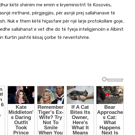
dhur këtë shënim me emrin e kryeministrit të Kosovës,
snjë rrethanë, përgjegjës, për asnjë prej sallahanave të
h. Nuk e them këtë hiçasfare për një larje protokollare goje,
edhe sallahanat e vet dhe do të fyeja inteligjencën e Albinit
bin Kurtin jashtë kësaj çorbe të neveritshme.