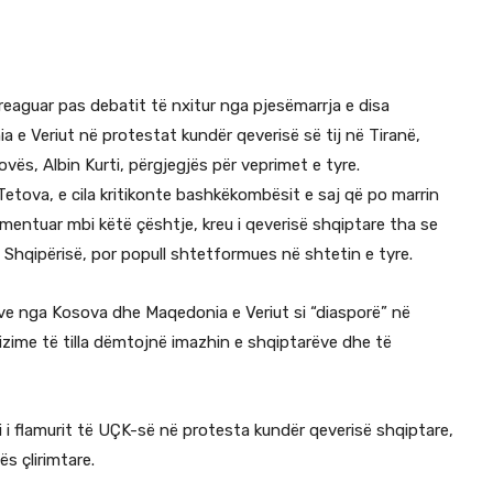
 reaguar pas debatit të nxitur nga pjesëmarrja e disa
e Veriut në protestat kundër qeverisë së tij në Tiranë,
vës, Albin Kurti, përgjegjës për veprimet e tyre.
etova, e cila kritikonte bashkëkombësit e saj që po marrin
mentuar mbi këtë çështje, kreu i qeverisë shqiptare tha se
 Shqipërisë, por popull shtetformues në shtetin e tyre.
arëve nga Kosova dhe Maqedonia e Veriut si “diasporë” në
nizime të tilla dëmtojnë imazhin e shqiptarëve dhe të
i i flamurit të UÇK-së në protesta kundër qeverisë shqiptare,
ës çlirimtare.