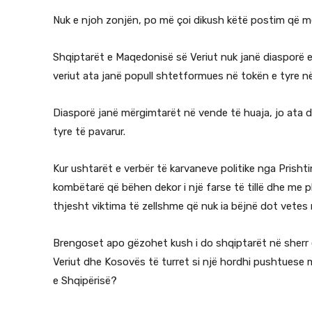
Nuk e njoh zonjën, po më çoi dikush këtë postim që m
Shqiptarët e Maqedonisë së Veriut nuk janë diasporë 
veriut ata janë popull shtetformues në tokën e tyre në
Diasporë janë mërgimtarët në vende të huaja, jo ata dh
tyre të pavarur.
Kur ushtarët e verbër të karvaneve politike nga Prishti
kombëtarë që bëhen dekor i një farse të tillë dhe me pl
thjesht viktima të zellshme që nuk ia bëjnë dot vetes 
Brengoset apo gëzohet kush i do shqiptarët në sherr 
Veriut dhe Kosovës të turret si një hordhi pushtuese mb
e Shqipërisë?