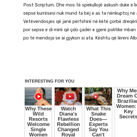
Post Scriptum. Dhe mos të spekullojë askush duke e li
sepse kurrësesi nuk mund ta bëj e as ta nënkuptoj në a
Vetëvendosjes që janë përfshirë në këtë çorbë dreqëris
por sepse e di mirë që çdo çadër e gjerë politike mban 
po të mendoja se ai gjykon si ata. Kështu që lëreni Al