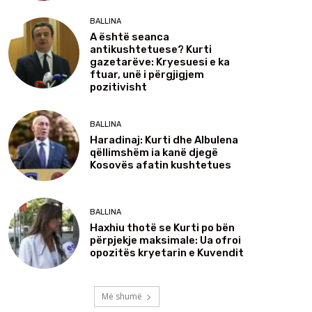
BALLINA
A është seanca
antikushtetuese? Kurti
gazetarëve: Kryesuesi e ka
ftuar, unë i përgjigjem
pozitivisht
BALLINA
Haradinaj: Kurti dhe Albulena
qëllimshëm ia kanë djegë
Kosovës afatin kushtetues
BALLINA
Haxhiu thotë se Kurti po bën
përpjekje maksimale: Ua ofroi
opozitës kryetarin e Kuvendit
Më shumë