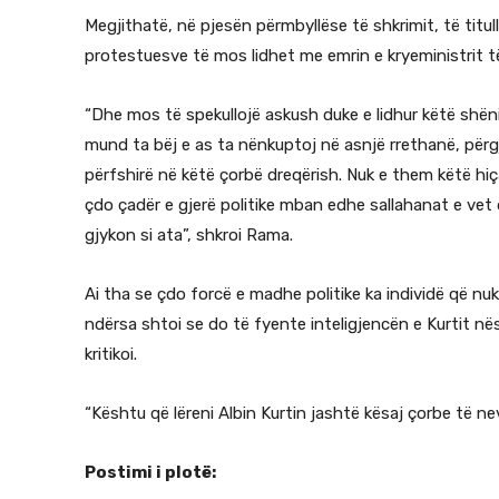
Megjithatë, në pjesën përmbyllëse të shkrimit, të titull
protestuesve të mos lidhet me emrin e kryeministrit 
“Dhe mos të spekullojë askush duke e lidhur këtë shën
mund ta bëj e as ta nënkuptoj në asnjë rrethanë, përg
përfshirë në këtë çorbë dreqërish. Nuk e them këtë hiça
çdo çadër e gjerë politike mban edhe sallahanat e vet 
gjykon si ata”, shkroi Rama.
Ai tha se çdo forcë e madhe politike ka individë që n
ndërsa shtoi se do të fyente inteligjencën e Kurtit në
kritikoi.
“Kështu që lëreni Albin Kurtin jashtë kësaj çorbe të n
Postimi i plotë: