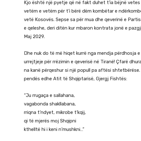
Kjo është një pyetje që në fakt duhet t’ia bëjnë vetes 
vetëm e vetëm për t’i bërë dëm kombëtar e ndërkombë
vetë Kosovës. Sepse sa për mua dhe qeverinë e Partis
e qeleshe, deri ditën kur mbaron kontrata jonë e paz
Maj 2029.
Dhe nuk do të më hiqet kurrë nga mendja përdhosja e fl
urrejtjeje për rrëzimin e qeverisë në Tiranë! Çfarë dhu
na kanë përqeshur si një popull pa aftësi shtetbërëse.
pendës edhe Atit të Shqiptarisë, Gjergj Fishtës:
“Ju rrugaça e sallahana,
vagabonda shakllabana,
rriqna t’ndyet, mikrobe t’kqij,
qi të mjerës moj Shqipni
kthelltë hi i keni n’mushkni…”