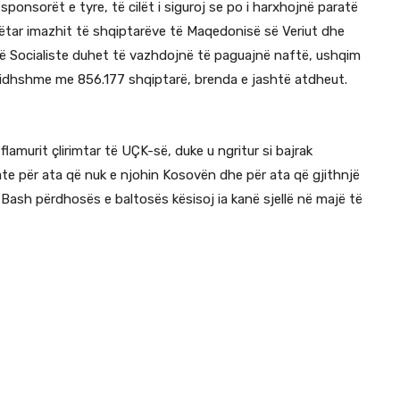
sponsorët e tyre, të cilët i siguroj se po i harxhojnë paratë
tar imazhit të shqiptarëve të Maqedonisë së Veriut dhe
ë Socialiste duhet të vazhdojnë të paguajnë naftë, ushqim
gjidhshme me 856.177 shqiptarë, brenda e jashtë atdheut.
amurit çlirimtar të UÇK-së, duke u ngritur si bajrak
rate për ata që nuk e njohin Kosovën dhe për ata që gjithnjë
 Bash përdhosës e baltosës kësisoj ia kanë sjellë në majë të