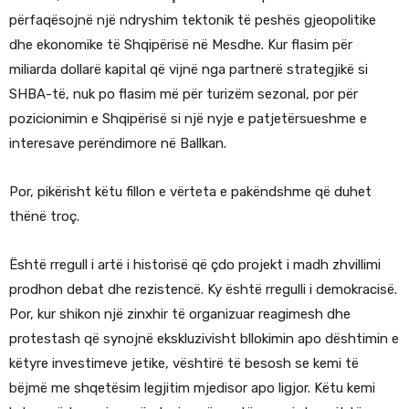
përfaqësojnë një ndryshim tektonik të peshës gjeopolitike
dhe ekonomike të Shqipërisë në Mesdhe. Kur flasim për
miliarda dollarë kapital që vijnë nga partnerë strategjikë si
SHBA-të, nuk po flasim më për turizëm sezonal, por për
pozicionimin e Shqipërisë si një nyje e patjetërsueshme e
interesave perëndimore në Ballkan.
Por, pikërisht këtu fillon e vërteta e pakëndshme që duhet
thënë troç.
Është rregull i artë i historisë që çdo projekt i madh zhvillimi
prodhon debat dhe rezistencë. Ky është rregulli i demokracisë.
Por, kur shikon një zinxhir të organizuar reagimesh dhe
protestash që synojnë ekskluzivisht bllokimin apo dështimin e
këtyre investimeve jetike, vështirë të besosh se kemi të
bëjmë me shqetësim legjitim mjedisor apo ligjor. Këtu kemi