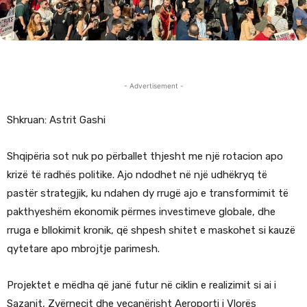
- Advertisement -
Shkruan: Astrit Gashi
Shqipëria sot nuk po përballet thjesht me një rotacion apo
krizë të radhës politike. Ajo ndodhet në një udhëkryq të
pastër strategjik, ku ndahen dy rrugë ajo e transformimit të
pakthyeshëm ekonomik përmes investimeve globale, dhe
rruga e bllokimit kronik, që shpesh shitet e maskohet si kauzë
qytetare apo mbrojtje parimesh.
Projektet e mëdha që janë futur në ciklin e realizimit si ai i
Sazanit, Zvërnecit dhe veçanërisht Aeroporti i Vlorës