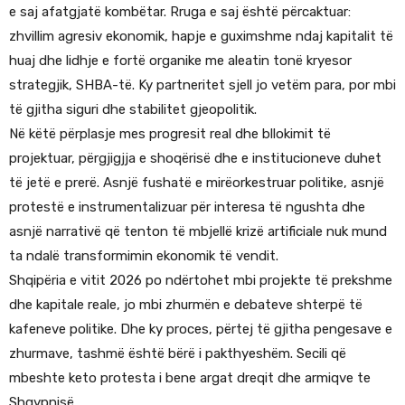
e saj afatgjatë kombëtar. Rruga e saj është përcaktuar:
zhvillim agresiv ekonomik, hapje e guximshme ndaj kapitalit të
huaj dhe lidhje e fortë organike me aleatin tonë kryesor
strategjik, SHBA-të. Ky partneritet sjell jo vetëm para, por mbi
të gjitha siguri dhe stabilitet gjeopolitik.
Në këtë përplasje mes progresit real dhe bllokimit të
projektuar, përgjigjja e shoqërisë dhe e institucioneve duhet
të jetë e prerë. Asnjë fushatë e mirëorkestruar politike, asnjë
protestë e instrumentalizuar për interesa të ngushta dhe
asnjë narrativë që tenton të mbjellë krizë artificiale nuk mund
ta ndalë transformimin ekonomik të vendit.
Shqipëria e vitit 2026 po ndërtohet mbi projekte të prekshme
dhe kapitale reale, jo mbi zhurmën e debateve shterpë të
kafeneve politike. Dhe ky proces, përtej të gjitha pengesave e
zhurmave, tashmë është bërë i pakthyeshëm. Secili që
mbeshte keto protesta i bene argat dreqit dhe armiqve te
Shqypnisë.