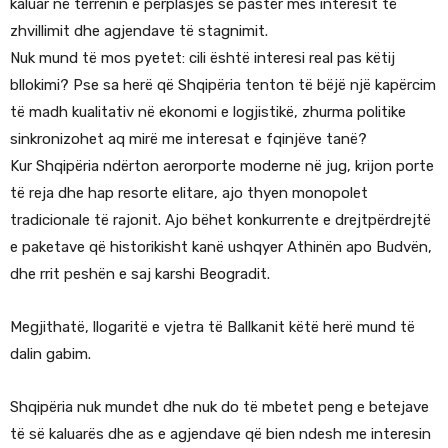
kaluar në terrenin e përplasjes së pastër mes interesit të
zhvillimit dhe agjendave të stagnimit.
Nuk mund të mos pyetet: cili është interesi real pas këtij
bllokimi? Pse sa herë që Shqipëria tenton të bëjë një kapërcim
të madh kualitativ në ekonomi e logjistikë, zhurma politike
sinkronizohet aq mirë me interesat e fqinjëve tanë?
Kur Shqipëria ndërton aerorporte moderne në jug, krijon porte
të reja dhe hap resorte elitare, ajo thyen monopolet
tradicionale të rajonit. Ajo bëhet konkurrente e drejtpërdrejtë
e paketave që historikisht kanë ushqyer Athinën apo Budvën,
dhe rrit peshën e saj karshi Beogradit.
Megjithatë, llogaritë e vjetra të Ballkanit këtë herë mund të
dalin gabim.
Shqipëria nuk mundet dhe nuk do të mbetet peng e betejave
të së kaluarës dhe as e agjendave që bien ndesh me interesin