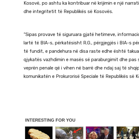
Kosovë, po ashtu ka kontribuar në krijimin e një narrat
dhe integritetit të Republikës së Kosovës.
“Sipas provave të siguruara gjatë hetimeve, informaci
lartë të BIA-s, përkatësisht R.G., përgjegjës i BIA-s pë
të fundit, e pandehura në disa raste edhe është takuar
qjykatës vazhdimin e masës së paraburgimit dhe pas s
veprën penale që i vihen në barrë dhe ndaj saj të shq
komunikatën e Prokurorisë Speciale të Republikës së 