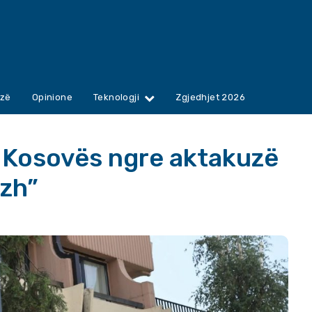
zë
Opinione
Teknologji
Zgjedhjet 2026
e Kosovës ngre aktakuzë
azh”