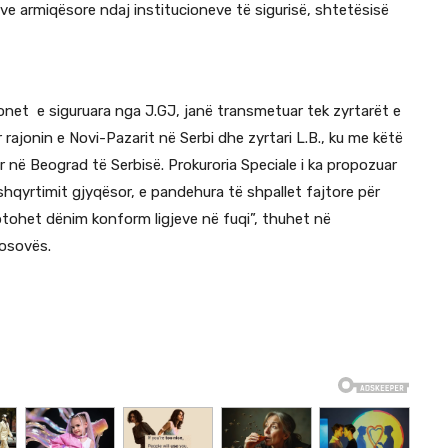
ive armiqësore ndaj institucioneve të sigurisë, shtetësisë
onet e siguruara nga J.GJ, janë transmetuar tek zyrtarët e
r rajonin e Novi-Pazarit në Serbi dhe zyrtari L.B., ku me këtë
 në Beograd të Serbisë. Prokuroria Speciale i ka propozuar
hqyrtimit gjyqësor, e pandehura të shpallet fajtore për
iptohet dënim konform ligjeve në fuqi”, thuhet në
Kosovës.