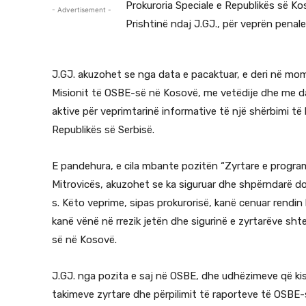
Prokuroria Speciale e Republikës së K
- Advertisement -
Prishtinë ndaj J.GJ., për veprën penale
J.GJ. akuzohet se nga data e pacaktuar, e deri në mom
Misionit të OSBE-së në Kosovë, me vetëdije dhe me da
aktive për veprimtarinë informative të një shërbimi të 
Republikës së Serbisë.
E pandehura, e cila mbante pozitën “Zyrtare e progra
Mitrovicës, akuzohet se ka siguruar dhe shpërndarë 
s. Këto veprime, sipas prokurorisë, kanë cenuar rendi
kanë vënë në rrezik jetën dhe sigurinë e zyrtarëve sh
së në Kosovë.
J.GJ. nga pozita e saj në OSBE, dhe udhëzimeve që kish
takimeve zyrtare dhe përpilimit të raporteve të OSBE-s