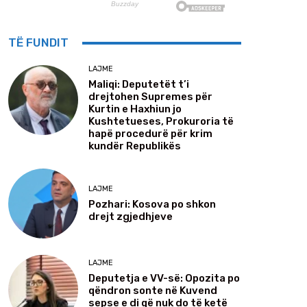
TË FUNDIT
LAJME
Maliqi: Deputetët t’i
drejtohen Supremes për
Kurtin e Haxhiun jo
Kushtetueses, Prokuroria të
hapë procedurë për krim
kundër Republikës
LAJME
Pozhari: Kosova po shkon
drejt zgjedhjeve
LAJME
Deputetja e VV-së: Opozita po
qëndron sonte në Kuvend
sepse e di që nuk do të ketë