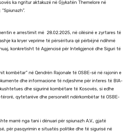
osovës ka ngritur aktakuzë në Gjykatën Themelore në
: “Spiunazh”.
entin e arrestimit më 28.02.2025, në cilësinë e zyrtares të
shje ka kryer veprime të përsëritura që përbëjnë ndihmë
huaj, konkretisht të Agjencisë për Inteligjencë dhe Siguri të
mit kombëtar” në Qendrën Rajonale të OSBE-së në rajonin e
dokumente dhe informacione të ndjeshme për interes të BIA-
n kushtetues dhe sigurinë kombëtare të Kosovës, si edhe
tetërorë, qytetarëve dhe personelit ndërkombëtar të OSBE-
te marrë nga tani i dënuari për spiunazh A.V., gjatë
ë, për pasqyrimin e situatës politike dhe të sigurisë në