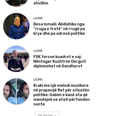
zhvillim
LAJME
Besa Ismaili: Abdixhiku nga
“rruga e tretë” në rrugë pa
krye dhe pa adresë politike
LAJME
FSK forcon kuadrot e saj:
Nëntoger Kushtrim Derguti
diplomohet në Sandhurst
LAJME
Kraki me një melodi muzikore
në prapavijë flet për situatën
politike: Gabim e kanë ata që
mendojnë se afati përfundon
sonte
Më shumë