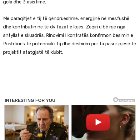
gola dhe 3 asistime.
Me paraqitjet e tij të qëndrueshme, energjinë në mesfushë
dhe kontributin në të dy fazat e lojës, Zeqiri u bë një nga
shtyllat e skuadrës. Rinovimi i kontratës konfirmon besimin e
Prishtinës te potenciali i tij dhe dëshirën për ta pasur pjesë të
projektit afatgjatë të klubit.