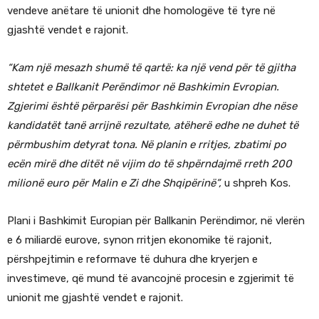
vendeve anëtare të unionit dhe homologëve të tyre në
gjashtë vendet e rajonit.
“Kam një mesazh shumë të qartë: ka një vend për të gjitha
shtetet e Ballkanit Perëndimor në Bashkimin Evropian.
Zgjerimi është përparësi për Bashkimin Evropian dhe nëse
kandidatët tanë arrijnë rezultate, atëherë edhe ne duhet të
përmbushim detyrat tona. Në planin e rritjes, zbatimi po
ecën mirë dhe ditët në vijim do të shpërndajmë rreth 200
milionë euro për Malin e Zi dhe Shqipërinë”,
u shpreh Kos.
Plani i Bashkimit Europian për Ballkanin Perëndimor, në vlerën
e 6 miliardë eurove, synon rritjen ekonomike të rajonit,
përshpejtimin e reformave të duhura dhe kryerjen e
investimeve, që mund të avancojnë procesin e zgjerimit të
unionit me gjashtë vendet e rajonit.