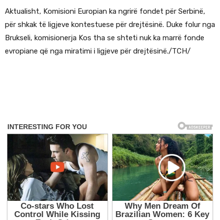
Aktualisht, Komisioni Europian ka ngrirë fondet për Serbinë,
për shkak të ligjeve kontestuese për drejtësinë. Duke folur nga
Brukseli, komisionerja Kos tha se shteti nuk ka marrë fonde
evropiane që nga miratimi i ligjeve për drejtësinë./TCH/