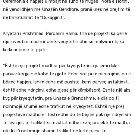
Ceremonia e hapjes u mbajt në fund të rrugës “Nora e Hotit”,
në vendlidhjen me Unazën Qendrore, pranë urës në drejtim të
rrethrrotullimit të “Dukagjinit”.
Kryetari i Prishtinës, Përparim Rama, tha se projekti ka qenë
një investim madhor për kryeqytetin dhe se realizimi i tij ka
kërkuar punë të gjatë.
“Është një projekt madhor për kryeqytetin, që jemi duke
punuar kogja një kohë të gjatë. Edhe sot po e përurojmë, po e
bëjmë hapjen. Ishim edhe më poshtë, kemi përveç asfaltimit,
është edhe ndriçimi, edhe pjesë për këmbësorë. Është një aks
kyç për kryeqytetin, pra Unaza e Brendshme, e cila do t’i
ndihmojë shumë edhe trafikut në kryeqytet. Është një prej
projekteve madhore. Tash edhe do të bëjmë pak një ndryshim
të lëvizjes të trafikut si rezultat edhe i këtij projekti të madh, i
cili do t’i ndihmojë shumë trafikut në këtë pjesë të