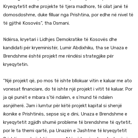
Kryeqytetit edhe projekte të tjera madhore, të cilat janë të
domosdoshme, duke filluar nga Prishtina, por edhe në nivel të
të gjithë Kosovës”, tha Osmani.
Ndërsa, kryetari i Lidhjes Demokratike të Kosovës dhe
kandidati për kryeministër, Lumir Abdixhiku, tha se Unaza e
Brendshme është projekt me rëndësi strategjike për
kryeqytetin.
“Një projekt që, po mos të ishte bllokuar vitin e kaluar me ato
vonesat financiare, do të ishte një projekt i vitit të kaluar. Por
ja që punët e mbara s’të ndalen, e s’mund të ndalen
asnjëherë. Jam i lumtur për këtë projekt kapital si shenjë
ikonike e Prishtinës, sepse siç e dini, Unaza e Brendshme e
kryeqytetit zgjidh shumë probleme të brendshme të qytetit,
por le ta themi qartë, pa Unazën e Jashtme të kryeqytetit