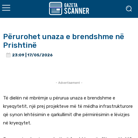
Përurohet unaza e brendshme në
Prishtinë
23:09 | 17/05/2026
- Advertisement -
Të dielën në mbrëmje u përurua unaza e brendshme e
kryeqytetit, një prej projekteve më të mëdha infrastrukturore
që synon lehtësimin e qarkullimit dhe përmirësimin e lëvizjes
në kryeqytet.