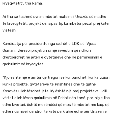
kryeqytetit”, tha Rama.
Ai tha se tashmë synim mbetet realizimi i Unazës së madhe
të kryeqytetit, projekt që, sipas tij, ka mbetur pezull prej katër
vjetësh.
Kandidatja për presidente nga radhët e LDK-së, Vjosa
Osmani, vlerësoi projektin si një investim që ndikon
drejtpërdrejt në jetën e qytetarëve dhe në përmirësimin e
qarkullimit në kryeqytet.
“Kjo është një e arritur që tregon se kur punohet, kur ka vizion,
kur ka projekte, qytetarëve të Prishtinës dhe të gjithë
Kosovës u lehtësohet jeta. Ky është një prej projekteve, i cili
vërtet e lehtëson qarkullimin në Prishtinën tonë, por, siç e tha
edhe kryetari, është me rëndësi që mos të mbetet me kaq, që
edhe nga niveli qendror të ketë përkrahje edhe për Unazën e