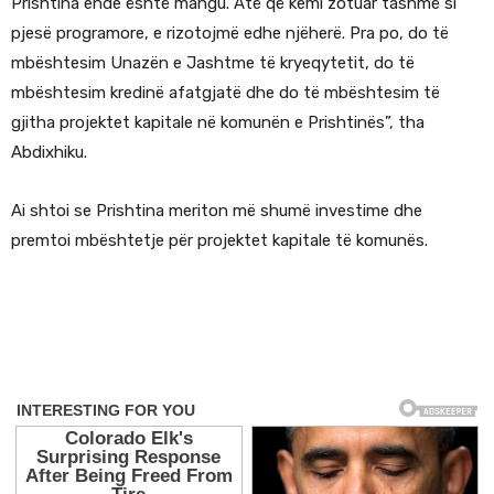
Prishtina ende është mangu. Atë që kemi zotuar tashmë si
pjesë programore, e rizotojmë edhe njëherë. Pra po, do të
mbështesim Unazën e Jashtme të kryeqytetit, do të
mbështesim kredinë afatgjatë dhe do të mbështesim të
gjitha projektet kapitale në komunën e Prishtinës”, tha
Abdixhiku.
Ai shtoi se Prishtina meriton më shumë investime dhe
premtoi mbështetje për projektet kapitale të komunës.