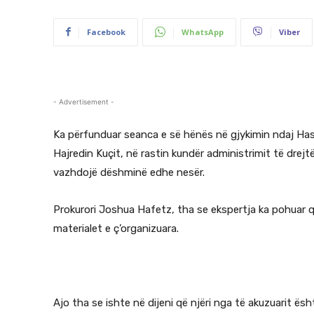
Facebook
WhatsApp
Viber
- Advertisement -
Ka përfunduar seanca e së hënës në gjykimin ndaj Hashi
Hajredin Kuçit, në rastin kundër administrimit të drej
vazhdojë dëshminë edhe nesër.
Prokurori Joshua Hafetz, tha se ekspertja ka pohuar 
materialet e ç’organizuara.
Ajo tha se ishte në dijeni që njëri nga të akuzuarit ësh