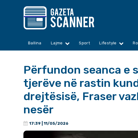
Ballina
Lajme
Sport
Lifestyle
Ro
Përfundon seanca e s
tjerëve në rastin kun
drejtësisë, Fraser v
nesër
17:39 | 11/05/2026