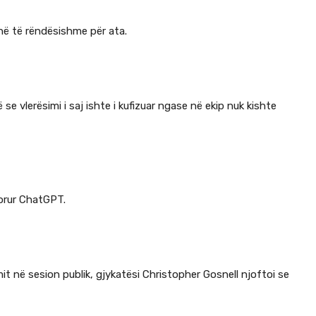
anë të rëndësishme për ata.
e vlerësimi i saj ishte i kufizuar ngase në ekip nuk kishte
dorur ChatGPT.
it në sesion publik, gjykatësi Christopher Gosnell njoftoi se