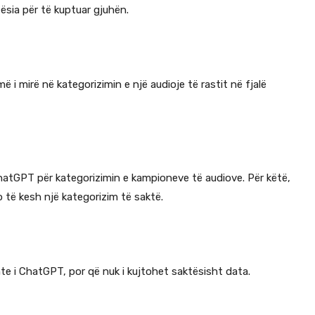
ësia për të kuptuar gjuhën.
më i mirë në kategorizimin e një audioje të rastit në fjalë
hatGPT për kategorizimin e kampioneve të audiove. Për këtë,
 të kesh një kategorizim të saktë.
hte i ChatGPT, por që nuk i kujtohet saktësisht data.