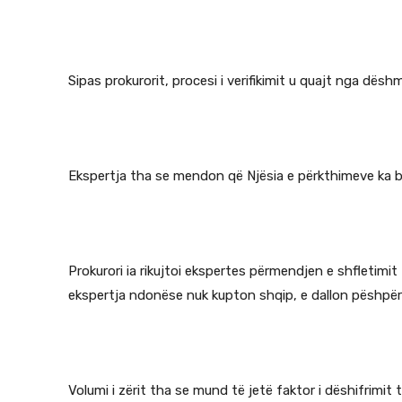
Sipas prokurorit, procesi i verifikimit u quajt nga dëshm
Ekspertja tha se mendon që Njësia e përkthimeve ka bër
Prokurori ia rikujtoi ekspertes përmendjen e shfletimit
ekspertja ndonëse nuk kupton shqip, e dallon pëshpëri
Volumi i zërit tha se mund të jetë faktor i dëshifrimi