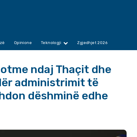
zë
Opinione
Teknologji
Zgjedhjet 2026
otme ndaj Thaçit dhe
dër administrimit të
azhdon dëshminë edhe