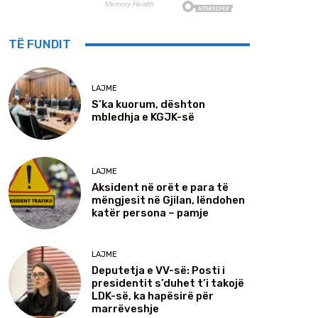
TË FUNDIT
LAJME
S’ka kuorum, dështon
mbledhja e KGJK-së
LAJME
Aksident në orët e para të
mëngjesit në Gjilan, lëndohen
katër persona – pamje
LAJME
Deputetja e VV-së: Posti i
presidentit s’duhet t’i takojë
LDK-së, ka hapësirë për
marrëveshje