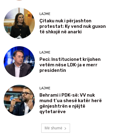
LAJME
Çitaku nuk i përjashton
protestat: Ky vend nuk guxon
të shkojë në anarki
LAJME
Peci: Institucionet krijohen
vetëm nëse LDK-ja e merr
presidentin
LAJME
Behrami i PDK-së: VV nuk
mund t’ua shesë katër herë
gënjeshtrën e njëjtë
qytetarëve
Më shumë