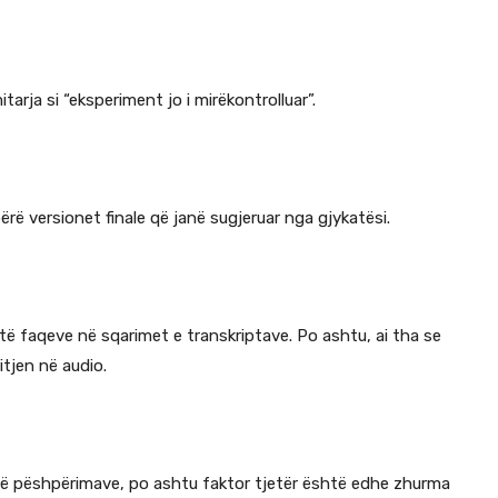
itarja si “eksperiment jo i mirëkontrolluar”.
ë versionet finale që janë sugjeruar nga gjykatësi.
 të faqeve në sqarimet e transkriptave. Po ashtu, ai tha se
tjen në audio.
t të pëshpërimave, po ashtu faktor tjetër është edhe zhurma