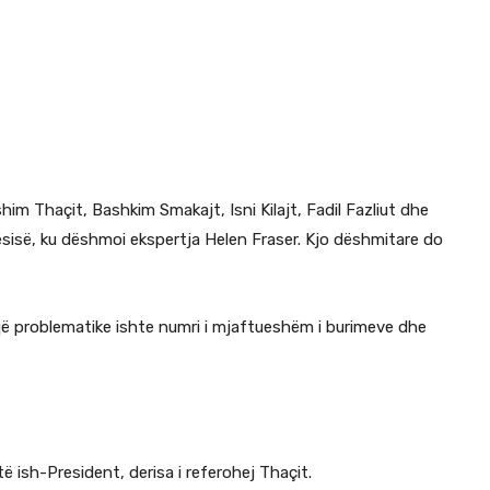
m Thaçit, Bashkim Smakajt, Isni Kilajt, Fadil Fazliut dhe
tësisë, ku dëshmoi ekspertja Helen Fraser. Kjo dëshmitare do
që problematike ishte numri i mjaftueshëm i burimeve dhe
të ish-President, derisa i referohej Thaçit.