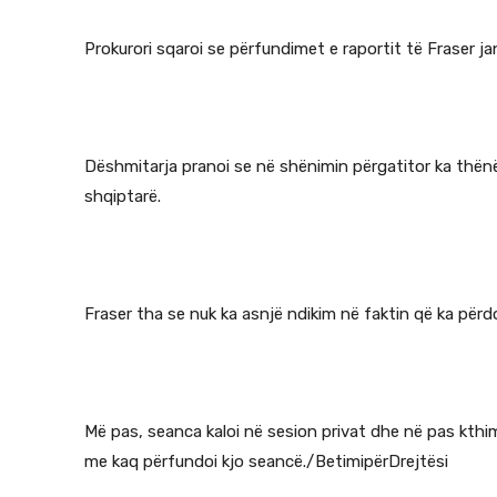
Prokurori sqaroi se përfundimet e raportit të Fraser j
Dëshmitarja pranoi se në shënimin përgatitor ka thënë s
shqiptarë.
Fraser tha se nuk ka asnjë ndikim në faktin që ka për
Më pas, seanca kaloi në sesion privat dhe në pas kthim
me kaq përfundoi kjo seancë./BetimipërDrejtësi