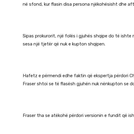
në sfond, kur flasin disa persona njëkohësisht dhe aft
Sipas prokurorit, një folës i gjuhës shqipe do të ishte 
sesa një tjetër që nuk e kupton shqipen.
Hafetz e përmendi edhe faktin që ekspertja përdori C
Fraser shtoi se të flasësh gjuhën nuk nënkupton se do
Fraser tha se atëkohë përdori versionin e fundit që is