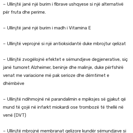
– Ullinjtë janë një burim i fibrave ushqyese si një alternativë
për fruta dhe perime.
– Ullinjtë janë një burim i madh i Vitamina E
– Ullinjtë veprojnë si një antioksidantë duke mbrojtur qelizat
– Ullinjtë zvogëlojnë efektet e sëmundjeve degjenerative, siç
janë tumoret Alzheimer, beninje dhe malinje, duke përfshirë
venat me variacione më pak serioze dhe dëmtimet e
dhëmbëve
– Ullinjtë ndihmojnë në parandalimin e mpiksjes së gjakut që
mund të çojë në infarkt miokardi ose trombozë të thellë në
venë (DVT)
– Ullinjtë mbrojnë membranat qelizore kundër sëmundjeve si