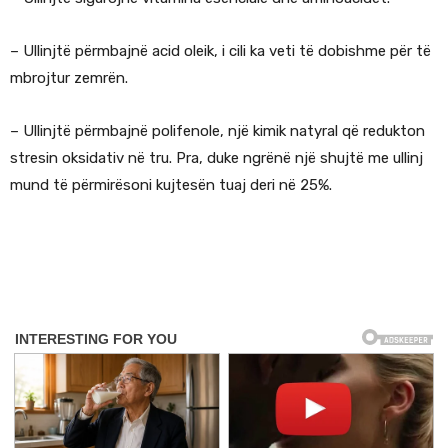
– Ullinjtë përmbajnë acid oleik, i cili ka veti të dobishme për të
mbrojtur zemrën.
– Ullinjtë përmbajnë polifenole, një kimik natyral që redukton
stresin oksidativ në tru. Pra, duke ngrënë një shujtë me ullinj
mund të përmirësoni kujtesën tuaj deri në 25%.