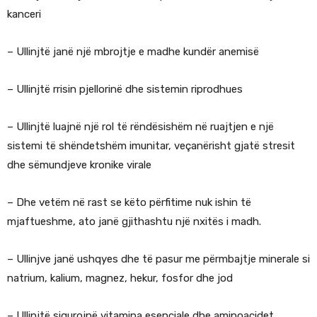
kanceri
– Ullinjtë janë një mbrojtje e madhe kundër anemisë
– Ullinjtë rrisin pjellorinë dhe sistemin riprodhues
– Ullinjtë luajnë një rol të rëndësishëm në ruajtjen e një
sistemi të shëndetshëm imunitar, veçanërisht gjatë stresit
dhe sëmundjeve kronike virale
– Dhe vetëm në rast se këto përfitime nuk ishin të
mjaftueshme, ato janë gjithashtu një nxitës i madh.
– Ullinjve janë ushqyes dhe të pasur me përmbajtje minerale si
natrium, kalium, magnez, hekur, fosfor dhe jod
– Ullinjtë sigurojnë vitamina esenciale dhe aminoacidet.