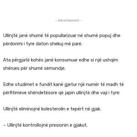
- Advertisement -
Ullinjtë janë shumë të popullarizuar në shumë popuj dhe
përdorimi i tyre daton shekuj më parë.
Ata përgjatë kohës janë konsumuar edhe si një ushqim
shërues për shumë sëmundje.
Edhe studimet e fundit kanë gjetur një numër të madh të
përfitimeve shëndetësore që japin ullinjtë dhe vaji i tyre:
Ullinjtë eliminojnë kolesterolin e tepërt në gjak.
– Ullinjtë kontrollojnë presionin e gjakut.