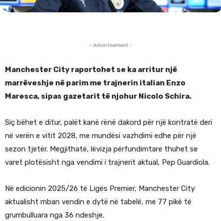
- Advertisement -
Manchester City raportohet se ka arritur një
marrëveshje në parim me trajnerin italian Enzo
Maresca, sipas gazetarit të njohur Nicolo Schira.
Siç bëhet e ditur, palët kanë rënë dakord për një kontratë deri
në verën e vitit 2028, me mundësi vazhdimi edhe për një
sezon tjetër. Megjithatë, lëvizja përfundimtare thuhet se
varet plotësisht nga vendimi i trajnerit aktual, Pep Guardiola.
Në edicionin 2025/26 të Ligës Premier, Manchester City
aktualisht mban vendin e dytë në tabelë, me 77 pikë të
grumbulluara nga 36 ndeshje.