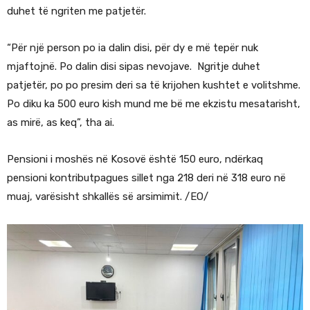
duhet të ngriten me patjetër.
“Për një person po ia dalin disi, për dy e më tepër nuk
mjaftojnë. Po dalin disi sipas nevojave. Ngritje duhet
patjetër, po po presim deri sa të krijohen kushtet e volitshme.
Po diku ka 500 euro kish mund me bë me ekzistu mesatarisht,
as mirë, as keq”, tha ai.
Pensioni i moshës në Kosovë është 150 euro, ndërkaq
pensioni kontributpagues sillet nga 218 deri në 318 euro në
muaj, varësisht shkallës së arsimimit. /EO/