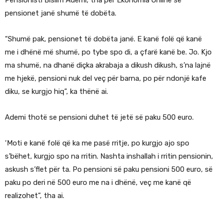
Pensionisti Bislim Ademi, tha për Ekonomia Online se
pensionet janë shumë të dobëta.
“Shumë pak, pensionet të dobëta janë. E kanë folë që kanë
me i dhënë më shumë, po tybe spo di, a çfarë kanë be. Jo. Kjo
ma shumë, na dhanë diçka akrabaja a dikush dikush, s’na lajnë
me hjekë, pensioni nuk del veç për barna, po për ndonjë kafe
diku, se kurgjo hiq”, ka thënë ai.
Ademi thotë se pensioni duhet të jetë së paku 500 euro.
‘Moti e kanë folë që ka me pasë rritje, po kurgjo ajo spo
s’bëhet, kurgjo spo na rritin. Nashta inshallah i rritin pensionin,
askush s’flet për ta. Po pensioni së paku pensioni 500 euro, së
paku po deri në 500 euro me na i dhënë, veç me kanë që
realizohet”, tha ai.