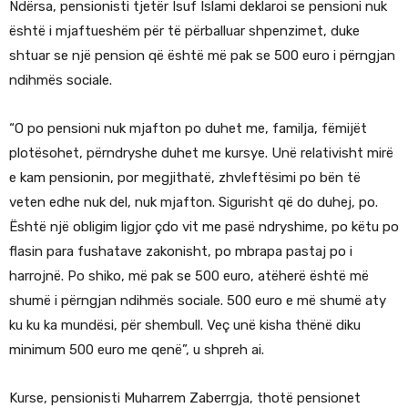
Ndërsa, pensionisti tjetër Isuf Islami deklaroi se pensioni nuk
është i mjaftueshëm për të përballuar shpenzimet, duke
shtuar se një pension që është më pak se 500 euro i përngjan
ndihmës sociale.
“O po pensioni nuk mjafton po duhet me, familja, fëmijët
plotësohet, përndryshe duhet me kursye. Unë relativisht mirë
e kam pensionin, por megjithatë, zhvleftësimi po bën të
veten edhe nuk del, nuk mjafton. Sigurisht që do duhej, po.
Është një obligim ligjor çdo vit me pasë ndryshime, po këtu po
flasin para fushatave zakonisht, po mbrapa pastaj po i
harrojnë. Po shiko, më pak se 500 euro, atëherë është më
shumë i përngjan ndihmës sociale. 500 euro e më shumë aty
ku ku ka mundësi, për shembull. Veç unë kisha thënë diku
minimum 500 euro me qenë”, u shpreh ai.
Kurse, pensionisti Muharrem Zaberrgja, thotë pensionet