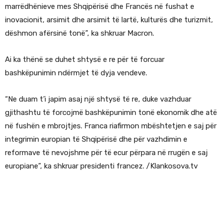
marrëdhënieve mes Shqipërisë dhe Francës në fushat e
inovacionit, arsimit dhe arsimit të lartë, kulturës dhe turizmit,
dëshmon afërsinë tonë”, ka shkruar Macron.
Ai ka thënë se duhet shtysë e re për të forcuar
bashkëpunimin ndërmjet të dyja vendeve.
“Ne duam t’i japim asaj një shtysë të re, duke vazhduar
gjithashtu të forcojmë bashkëpunimin tonë ekonomik dhe atë
në fushën e mbrojtjes. Franca riafirmon mbështetjen e saj për
integrimin europian të Shqipërisë dhe për vazhdimin e
reformave të nevojshme për të ecur përpara në rrugën e saj
europiane”, ka shkruar presidenti francez. /Klankosova.tv