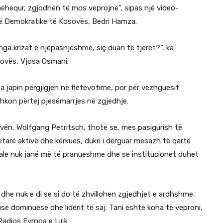
hëhequr, zgjodhën të mos veprojnë”, sipas një video-
isë Demokratike të Kosovës, Bedri Hamza.
ga krizat e njëpasnjëshme, siç duan të tjerët?”, ka
sovës, Vjosa Osmani.
a japin përgjigjen në fletëvotime, por për vëzhguesit
hkon përtej pjesëmarrjes në zgjedhje.
ovën, Wolfgang Petritsch, thotë se, mes pasigurish të
etarë aktivë dhe kërkues, duke i dërguar mesazh të qartë
onale nuk janë më të pranueshme dhe se institucionet duhet
he nuk e di se si do të zhvillohen zgjedhjet e ardhshme,
isë dominuese dhe liderit të saj: Tani është koha të veproni,
Radios Evropa e Lirë.