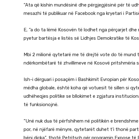
“Ata që kishin mundësinë dhe përgjegjësinë për të ud
mesazhi të publikuar në Facebook nga kryetari i Part
E, “a do ta lëmë Kosovën të lodhet nga përçarjet dhe n
pyetur bartësja e listës së Lidhjes Demokratike të Ko
Mbi 2 milionë qytetarë me të drejtë vote do të mund t
ndërkombëtarë të zhvillimeve në Kosovë pritshmëria s
Ish-i dërguari i posaçëm i Bashkimit Evropian për Kos
mëdha globale, është koha që votuesit të sillen si qyt
udhëheqjes politike se bllokimet e zgjatura instituci
të funksionojnë.
“Unë nuk dua të përfshihem në politikën e brendshme d
por, në njëfarë mënyre, qytetarët duhet t’i thonë part
bëni diçka”, thotë Petritsch për programin Expose të 