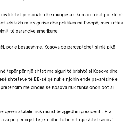
 rivalitetet personale dhe mungesa e kompromisit po e lënë
 arkitektura e sigurisë dhe politikës në Evropë, mes luftës
imit të garancive amerikane.
ogël, por e besueshme, Kosova po perceptohet si një pikë
në tepër për një shtet me siguri të brishtë si Kosova dhe
pesë shteteve të BE-së që nuk e njohin ende pavarësinë e
jë pretendim më bindës se Kosova nuk funksionon dot si
ë qeveri stabile, nuk mund të zgjedhin president… Pra,
sova po përpiqet të jetë dhe të bëhet një shtet serioz”,