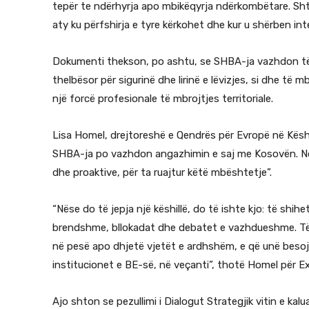
tepër te ndërhyrja apo mbikëqyrja ndërkombëtare. Sh
aty ku përfshirja e tyre kërkohet dhe kur u shërben int
Dokumenti thekson, po ashtu, se SHBA-ja vazhdon të
thelbësor për sigurinë dhe lirinë e lëvizjes, si dhe t
një forcë profesionale të mbrojtjes territoriale.
Lisa Homel, drejtoreshë e Qendrës për Evropë në Këshil
SHBA-ja po vazhdon angazhimin e saj me Kosovën. Nda
dhe proaktive, për ta ruajtur këtë mbështetje”.
“Nëse do të jepja një këshillë, do të ishte kjo: të sh
brendshme, bllokadat dhe debatet e vazhdueshme. Të me
në pesë apo dhjetë vjetët e ardhshëm, e që unë besoj 
institucionet e BE-së, në veçanti”, thotë Homel për E
Ajo shton se pezullimi i Dialogut Strategjik vitin e kal