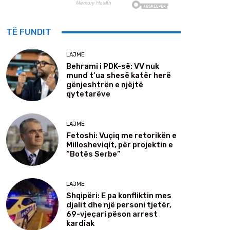
TË FUNDIT
LAJME
Behrami i PDK-së: VV nuk
mund t’ua shesë katër herë
gënjeshtrën e njëjtë
qytetarëve
LAJME
Fetoshi: Vuçiq me retorikën e
Millosheviqit, për projektin e
“Botës Serbe”
LAJME
Shqipëri: E pa konfliktin mes
djalit dhe një personi tjetër,
69-vjeçari pëson arrest
kardiak