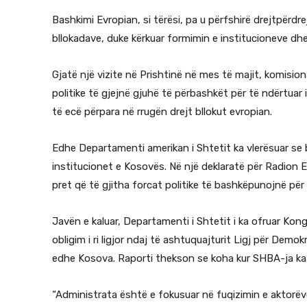
Bashkimi Evropian, si tërësi, pa u përfshirë drejtpërdr
bllokadave, duke kërkuar formimin e institucioneve dhe 
Gjatë një vizite në Prishtinë në mes të majit, komision
politike të gjejnë gjuhë të përbashkët për të ndërtua
të ecë përpara në rrugën drejt bllokut evropian.
Edhe Departamenti amerikan i Shtetit ka vlerësuar se 
institucionet e Kosovës. Në një deklaratë për Radion 
pret që të gjitha forcat politike të bashkëpunojnë për
Javën e kaluar, Departamenti i Shtetit i ka ofruar Kong
obligim i ri ligjor ndaj të ashtuquajturit Ligj për Dem
edhe Kosova. Raporti thekson se koha kur SHBA-ja ka 
“Administrata është e fokusuar në fuqizimin e aktorëve 