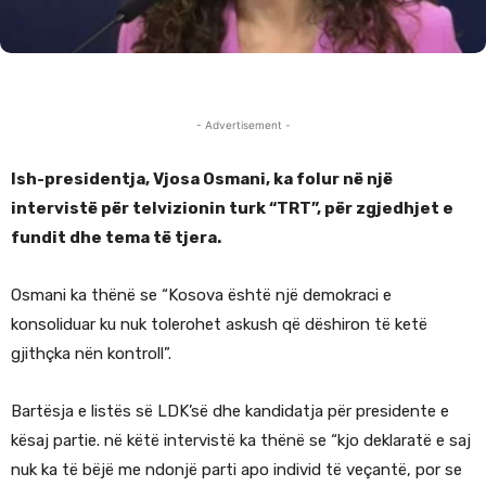
- Advertisement -
Ish-presidentja, Vjosa Osmani, ka folur në një
intervistë për telvizionin turk “TRT”, për zgjedhjet e
fundit dhe tema të tjera.
Osmani ka thënë se “Kosova është një demokraci e
konsoliduar ku nuk tolerohet askush që dëshiron të ketë
gjithçka nën kontroll”.
Bartësja e listës së LDK’së dhe kandidatja për presidente e
kësaj partie. në këtë intervistë ka thënë se “kjo deklaratë e saj
nuk ka të bëjë me ndonjë parti apo individ të veçantë, por se