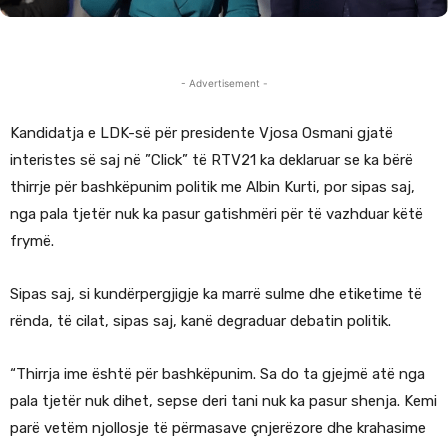
- Advertisement -
Kandidatja e LDK-së për presidente Vjosa Osmani
gjatë
interistes së saj në ”Click” të RTV21 ka deklaruar se ka bërë
thirrje për bashkëpunim politik me Albin Kurti, por sipas saj,
nga pala tjetër nuk ka pasur gatishmëri për të vazhduar këtë
frymë.
Sipas saj, si kundërpergjigje ka marrë sulme dhe etiketime të
rënda, të cilat, sipas saj, kanë degraduar debatin politik.
“Thirrja ime është për bashkëpunim. Sa do ta gjejmë atë nga
pala tjetër nuk dihet, sepse deri tani nuk ka pasur shenja. Kemi
parë vetëm njollosje të përmasave çnjerëzore dhe krahasime