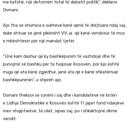
me kafshë, një deformim total të debatit politik”, deklaroi
Osmani.
Ajo tha se shumica e sulmeve kanë qenë të drejtuara ndaj saj,
duke shtuar se janë pikërisht VV-ja që kanë vendosur të mos
e mbështesin për një mandat tjetër.
“Unë kam dashur që ky bashkëpunim të vazhdojë dhe të
punojmë së bashku për ta fuqizuar Kosovën, por kjo është
rruga që ata kanë zgjedhur, janë ata që e kanë shkatërruar
bashkëpunimin”, u shpreh ajo.
Osmani theksoi se synimi i saj dhe i kandidatëve në listën
e
Lidhja Demokratike e Kosovës
është t’i japin fund ndarjeve
mes shqiptarëve, të cilat, sipas saj, po i shkaktojnë dëme
vendit.