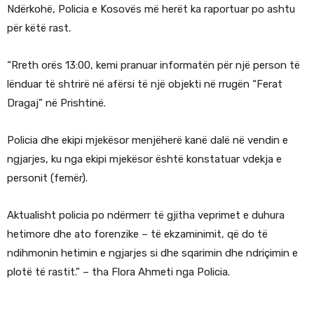
Ndërkohë, Policia e Kosovës më herët ka raportuar po ashtu
për këtë rast.
“Rreth orës 13:00, kemi pranuar informatën për një person të
lënduar të shtrirë në afërsi të një objekti në rrugën “Ferat
Dragaj” në Prishtinë.
Policia dhe ekipi mjekësor menjëherë kanë dalë në vendin e
ngjarjes, ku nga ekipi mjekësor është konstatuar vdekja e
personit (femër).
Aktualisht policia po ndërmerr të gjitha veprimet e duhura
hetimore dhe ato forenzike – të ekzaminimit, që do të
ndihmonin hetimin e ngjarjes si dhe sqarimin dhe ndriçimin e
plotë të rastit.” – tha Flora Ahmeti nga Policia.