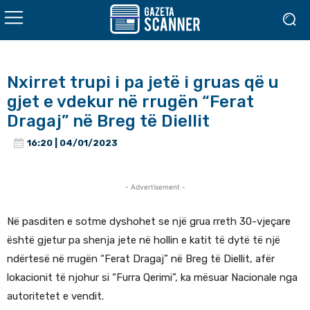
Nxirret trupi i pa jetë i gruas që u
gjet e vdekur në rrugën “Ferat
Dragaj” në Breg të Diellit
16:20 | 04/01/2023
- Advertisement -
Në pasditen e sotme dyshohet se një grua rreth 30-vjeçare
është gjetur pa shenja jete në hollin e katit të dytë të një
ndërtesë në rrugën “Ferat Dragaj” në Breg të Diellit, afër
lokacionit të njohur si “Furra Qerimi”, ka mësuar Nacionale nga
autoritetet e vendit.