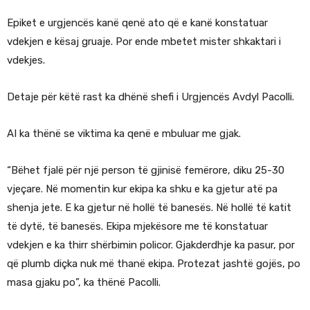
Epiket e urgjencës kanë qenë ato që e kanë konstatuar
vdekjen e kësaj gruaje. Por ende mbetet mister shkaktari i
vdekjes.
Detaje për këtë rast ka dhënë shefi i Urgjencës Avdyl Pacolli.
AI ka thënë se viktima ka qenë e mbuluar me gjak.
“Bëhet fjalë për një person të gjinisë femërore, diku 25-30
vjeçare. Në momentin kur ekipa ka shku e ka gjetur atë pa
shenja jete. E ka gjetur në hollë të banesës. Në hollë të katit
të dytë, të banesës. Ekipa mjekësore me të konstatuar
vdekjen e ka thirr shërbimin policor. Gjakderdhje ka pasur, por
që plumb diçka nuk më thanë ekipa. Protezat jashtë gojës, po
masa gjaku po”, ka thënë Pacolli.