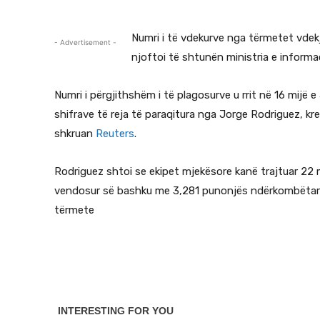
Numri i të vdekurve nga tërmetet vdekj
- Advertisement -
njoftoi të shtunën ministria e informa
Numri i përgjithshëm i të plagosurve u rrit në 16 mijë 
shifrave të reja të paraqitura nga Jorge Rodriguez, kr
shkruan
Reuters
.
Rodriguez shtoi se ekipet mjekësore kanë trajtuar 22 m
vendosur së bashku me 3,281 punonjës ndërkombëtarë 
tërmete