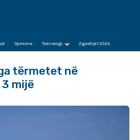
zë
Opinione
Teknologji
Zgjedhjet 2026
nga tërmetet në
 3 mijë