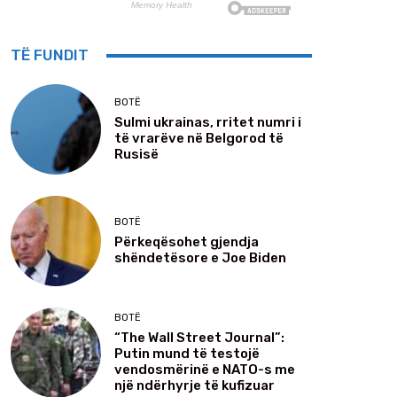
TË FUNDIT
BOTË
Sulmi ukrainas, rritet numri i
të vrarëve në Belgorod të
Rusisë
BOTË
Përkeqësohet gjendja
shëndetësore e Joe Biden
BOTË
“The Wall Street Journal”:
Putin mund të testojë
vendosmërinë e NATO-s me
një ndërhyrje të kufizuar