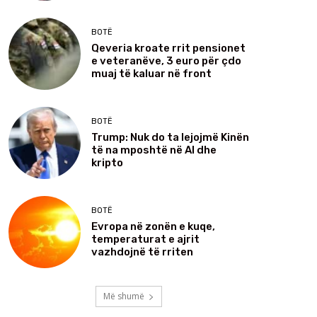
BOTË
Qeveria kroate rrit pensionet
e veteranëve, 3 euro për çdo
muaj të kaluar në front
BOTË
Trump: Nuk do ta lejojmë Kinën
të na mposhtë në Al dhe
kripto
BOTË
Evropa në zonën e kuqe,
temperaturat e ajrit
vazhdojnë të rriten
Më shumë