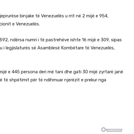
eprurëse binjake të Venezuelës u rrit në 2 mijë e 954,
cionit e Venezuelës.
e 592, ndërsa numri i të pastrehëve ishte 16 mijë e 309, sipas
eu i legjislaturës së Asamblesë Kombëtare të Venezuelës,
ijë e 445 persona deri më tani dhe gati 30 mijë zyrtarë janë
të shpëtimit për të ndihmuar njerëzit e prekur nga