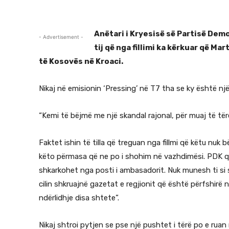
Anëtari i Kryesisë së Partisë Demo
- Advertisement -
tij që nga fillimi ka kërkuar që M
të Kosovës në Kroaci.
Nikaj në emisionin ‘Pressing’ në T7 tha se ky është një
“Kemi të bëjmë me një skandal rajonal, për muaj të tër
Faktet ishin të tilla që treguan nga fillmi që këtu nuk 
këto përmasa që ne po i shohim në vazhdimësi. PDK që 
shkarkohet nga posti i ambasadorit. Nuk munesh ti si
cilin shkruajnë gazetat e regjionit që është përfshirë 
ndërlidhje disa shtete”.
Nikaj shtroi pytjen se pse një pushtet i tërë po e rua