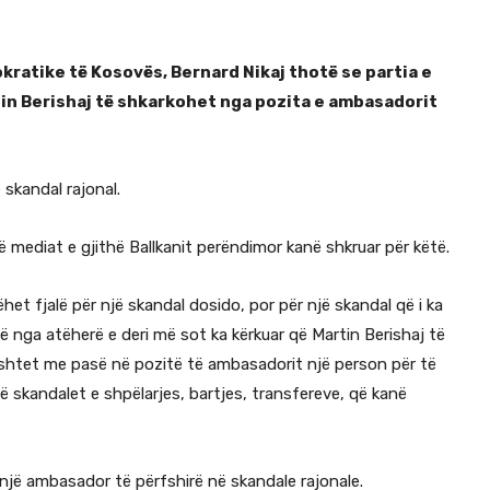
kratike të Kosovës, Bernard Nikaj thotë se partia e
artin Berishaj të shkarkohet nga pozita e ambasadorit
 skandal rajonal.
ë mediat e gjithë Ballkanit perëndimor kanë shkruar për këtë.
bëhet fjalë për një skandal dosido, por për një skandal që i ka
nga atëherë e deri më sot ka kërkuar që Martin Berishaj të
 shtet me pasë në pozitë të ambasadorit një person për të
në skandalet e shpëlarjes, bartjes, transfereve, që kanë
n një ambasador të përfshirë në skandale rajonale.