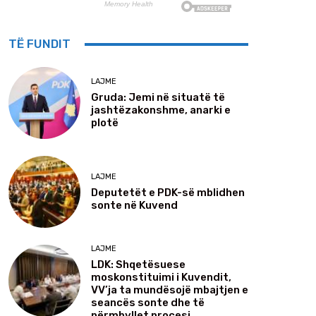
TË FUNDIT
LAJME
Gruda: Jemi në situatë të
jashtëzakonshme, anarki e
plotë
LAJME
Deputetët e PDK-së mblidhen
sonte në Kuvend
LAJME
LDK: Shqetësuese
moskonstituimi i Kuvendit,
VV’ja ta mundësojë mbajtjen e
seancës sonte dhe të
përmbyllet procesi