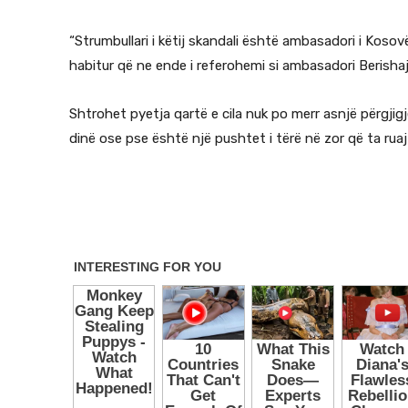
“Strumbullari i këtij skandali është ambasadori i Kosov
habitur që ne ende i referohemi si ambasadori Berishaj, 
Shtrohet pyetja qartë e cila nuk po merr asnjë përgjig
dinë ose pse është një pushtet i tërë në zor që ta rua