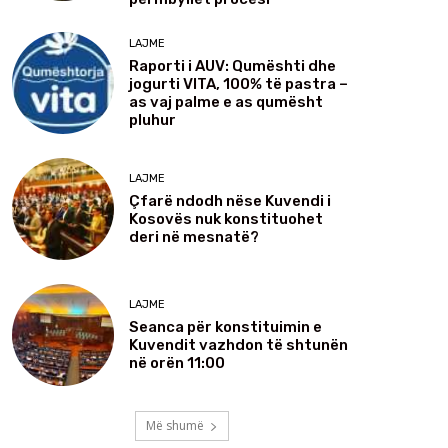
LAJME
Raporti i AUV: Qumështi dhe
jogurti VITA, 100% të pastra –
as vaj palme e as qumësht
pluhur
LAJME
Çfarë ndodh nëse Kuvendi i
Kosovës nuk konstituohet
deri në mesnatë?
LAJME
Seanca për konstituimin e
Kuvendit vazhdon të shtunën
në orën 11:00
Më shumë