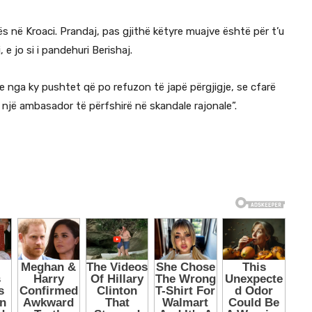
ës në Kroaci. Prandaj, pas gjithë këtyre muajve është për t’u
e jo si i pandehuri Berishaj.
je nga ky pushtet që po refuzon të japë përgjigje, se cfarë
j një ambasador të përfshirë në skandale rajonale”.