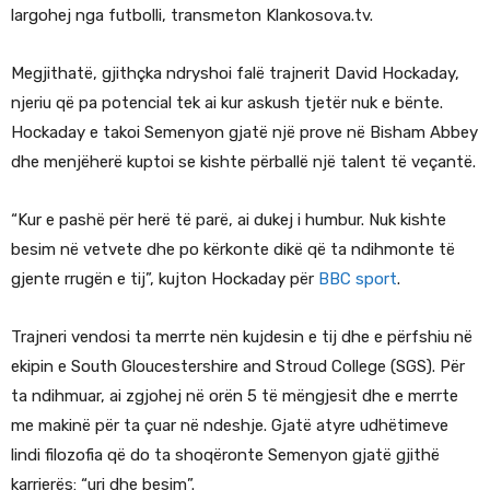
largohej nga futbolli, transmeton Klankosova.tv.
Megjithatë, gjithçka ndryshoi falë trajnerit David Hockaday,
njeriu që pa potencial tek ai kur askush tjetër nuk e bënte.
Hockaday e takoi Semenyon gjatë një prove në Bisham Abbey
dhe menjëherë kuptoi se kishte përballë një talent të veçantë.
“Kur e pashë për herë të parë, ai dukej i humbur. Nuk kishte
besim në vetvete dhe po kërkonte dikë që ta ndihmonte të
gjente rrugën e tij”, kujton Hockaday për
BBC sport
.
Trajneri vendosi ta merrte nën kujdesin e tij dhe e përfshiu në
ekipin e South Gloucestershire and Stroud College (SGS). Për
ta ndihmuar, ai zgjohej në orën 5 të mëngjesit dhe e merrte
me makinë për ta çuar në ndeshje. Gjatë atyre udhëtimeve
lindi filozofia që do ta shoqëronte Semenyon gjatë gjithë
karrierës: “uri dhe besim”.