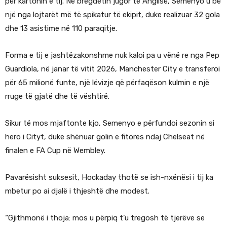
për kartonin e tij. Në bregdetin jugor të Anglisë, Semenyo u bë
një nga lojtarët më të spikatur të ekipit, duke realizuar 32 gola
dhe 13 asistime në 110 paraqitje.
Forma e tij e jashtëzakonshme nuk kaloi pa u vënë re nga Pep
Guardiola, në janar të vitit 2026, Manchester City e transferoi
për 65 milionë funte, një lëvizje që përfaqëson kulmin e një
rruge të gjatë dhe të vështirë.
Sikur të mos mjaftonte kjo, Semenyo e përfundoi sezonin si
hero i Cityt, duke shënuar golin e fitores ndaj Chelseat në
finalen e FA Cup në Wembley.
Pavarësisht suksesit, Hockaday thotë se ish-nxënësi i tij ka
mbetur po ai djalë i thjeshtë dhe modest.
“Gjithmonë i thoja: mos u përpiq t’u tregosh të tjerëve se