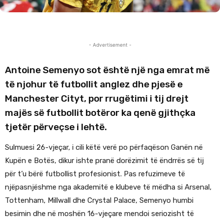
- Advertisement -
Antoine Semenyo sot është një nga emrat më
të njohur të futbollit anglez dhe pjesë e
Manchester Cityt, por rrugëtimi i tij drejt
majës së futbollit botëror ka qenë gjithçka
tjetër përveçse i lehtë.
Sulmuesi 26-vjeçar, i cili këtë verë po përfaqëson Ganën në
Kupën e Botës, dikur ishte pranë dorëzimit të ëndrrës së tij
për t’u bërë futbollist profesionist. Pas refuzimeve të
njëpasnjëshme nga akademitë e klubeve të mëdha si Arsenal,
Tottenham, Millwall dhe Crystal Palace, Semenyo humbi
besimin dhe në moshën 16-vjeçare mendoi seriozisht të