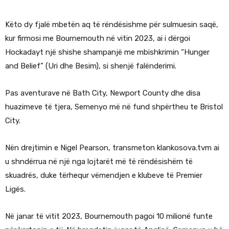
Këto dy fjalë mbetën aq të rëndësishme për sulmuesin saqë,
kur firmosi me Bournemouth në vitin 2023, ai i dërgoi
Hockadayt një shishe shampanjë me mbishkrimin “Hunger
and Belief” (Uri dhe Besim), si shenjë falënderimi.
Pas aventurave në Bath City, Newport County dhe disa
huazimeve të tjera, Semenyo më në fund shpërtheu te Bristol
City.
Nën drejtimin e Nigel Pearson, transmeton klankosova.tvm ai
u shndërrua në një nga lojtarët më të rëndësishëm të
skuadrës, duke tërhequr vëmendjen e klubeve të Premier
Ligës.
Në janar të vitit 2023, Bournemouth pagoi 10 milionë funte