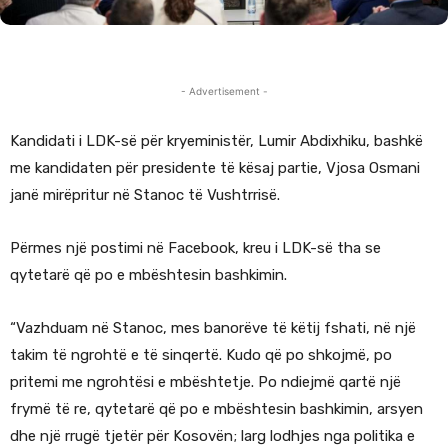
- Advertisement -
Kandidati i LDK-së për kryeministër, Lumir Abdixhiku, bashkë
me kandidaten për presidente të kësaj partie, Vjosa Osmani
janë mirëpritur në Stanoc të Vushtrrisë.
Përmes një postimi në Facebook, kreu i LDK-së tha se
qytetarë që po e mbështesin bashkimin.
“Vazhduam në Stanoc, mes banorëve të këtij fshati, në një
takim të ngrohtë e të sinqertë. Kudo që po shkojmë, po
pritemi me ngrohtësi e mbështetje. Po ndiejmë qartë një
frymë të re, qytetarë që po e mbështesin bashkimin, arsyen
dhe një rrugë tjetër për Kosovën; larg lodhjes nga politika e