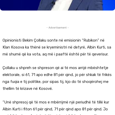
- Advertisement -
Opinionisti Bekim Çollaku sonte në emisionin “Rubikon” në
Klan Kosova ka thënë se kryeministri në detyrë, Albin Kurti, sa
më shumë që ka vota, aq më i paaftë është për të qeverisur.
Çollaku u shpreh se shpreson që ai të mos arrijë mbështetje
elektorale, si 61, 71 apo edhe 81 për qind, jo për shkak të frikës
nga fuqia e tij politike, por sipas tij, kjo do të shoqërohej me
thellim të krizave në Kosovë.
“Unë shpresoj që të mos e mbërrijmë një periudhë të tillë kur
Albin Kurti i fiton 61 për qind, 71 për qind apo 81 për qind. Jo