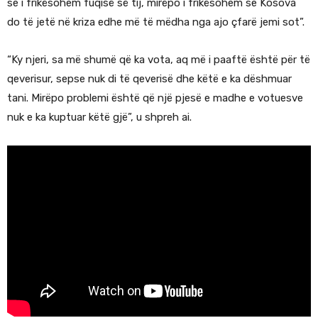
se i frikësohem fuqisë së tij, mirëpo i frikësohem se Kosova
do të jetë në kriza edhe më të mëdha nga ajo çfarë jemi sot”.
“Ky njeri, sa më shumë që ka vota, aq më i paaftë është për të
qeverisur, sepse nuk di të qeverisë dhe këtë e ka dëshmuar
tani. Mirëpo problemi është që një pjesë e madhe e votuesve
nuk e ka kuptuar këtë gjë”, u shpreh ai.