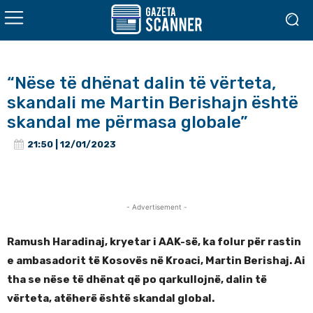
“Nëse të dhënat dalin të vërteta,
skandali me Martin Berishajn është
skandal me përmasa globale”
21:50 | 12/01/2023
- Advertisement -
Ramush Haradinaj, kryetar i AAK-së, ka folur për rastin
e ambasadorit të Kosovës në Kroaci, Martin Berishaj. Ai
tha se nëse të dhënat që po qarkullojnë, dalin të
vërteta, atëherë është skandal global.