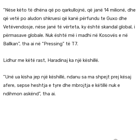
“Nëse këto të dhëna që po qarkullojnë, që janë 14 milionë, dhe
që vetë po aludon shkruesi që kanë përfundu te Guxo dhe
Vetëvendosje, nëse janë të vërteta, ky është skandal global, i
përmasave globale. Nuk është më i madhi në Kosovës e në
Ballkan”, tha ai në “Pressing” të T7.
Lidhur me këtë rast, Haradinaj ka një këshillë.
“Unë ua kisha jep një këshillë, ndanu sa ma shpejt prej kësaj
afere, sepse heshtja e tyre dhe mbrojtja e këtillë nuk e
ndihmon askënd”, tha ai.