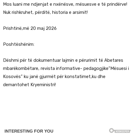
Mos luani me ndjenjat e nxënësve, mësuesve e të prindërve!
Nuk rishkruhet, përditë, historia e arsimit!
Prishtinë,më 20 maj 2026
Poshtëshënim:
Dëshmi për të dokumentuar lajmin e përurimit të Abetares
mbarëkombëtare, revista informative- pedagogjike”Mësuesi i
Kosovës” ku janë gjurmët për konstatimet,ku dhe
demantohet Kryeministri!