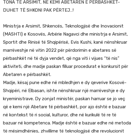
TONA TË ARSIMIT, NE KEMI ABETAREN E PËRBASHKËT-
DUHET TË SHKONI PAK PËRTEJ…!
Ministrja e Arsimit, Shkencës, Teknologjisë dhe Inovacionit
(MASHTI) e Kosovës, Arbërie Nagavci dhe ministrja e Arsimit,
Sportit dhe Rinisë të Shqipërisë, Evis Kushi, kanë nënshkruar
marrëveshje në vitin 2022 për përdorimin e abetares së
përbashkët në të dyja vendet, që nga viti i vijues “të nis”
aktiviteti, dhe madje paskan filluar procedurat e konkursit për
Abetaren e përbashkët.
Madje, kësaj pune edhe në mbledhjen e dy qeverive Kosovë-
Shqipëri, në Elbasan, ishte nënshkruar një marrëveshje e dy
kryeministrave. Dy zonjat ministër, paskan harruar se jo veç
që e kemi një Abetare të përbashkët, por ajo është e bazuar
në kontekst të ri social, kulturor, dhe në kurikulë të re të
bazuar në kompetenca. Madje është e bazuar edhe në metoda
të mësimdhënies, zhvillime të teknologjisë dhe revolucionit