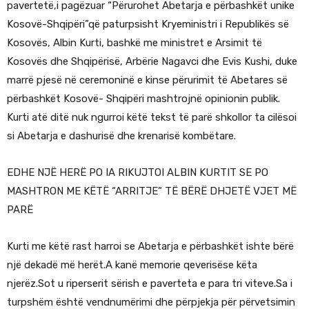
pavertetë,i pagëzuar “Përurohet Abetarja e përbashkët unike
Kosovë-Shqipëri”që paturpsisht Kryeministri i Republikës së
Kosovës, Albin Kurti, bashkë me ministret e Arsimit të
Kosovës dhe Shqipërisë, Arbërie Nagavci dhe Evis Kushi, duke
marrë pjesë në ceremoninë e kinse përurimit të Abetares së
përbashkët Kosovë- Shqipëri mashtrojnë opinionin publik.
Kurti atë ditë nuk ngurroi këtë tekst të parë shkollor ta cilësoi
si Abetarja e dashurisë dhe krenarisë kombëtare.
EDHE NJË HERË PO IA RIKUJTOI ALBIN KURTIT SE PO
MASHTRON ME KËTË “ARRITJE” TË BËRË DHJETË VJET MË
PARË
Kurti me këtë rast harroi se Abetarja e përbashkët ishte bërë
një dekadë më herët.A kanë memorie qeverisëse këta
njerëz.Sot u riperserit sërish e paverteta e para tri viteve.Sa i
turpshëm është vendnumërimi dhe përpjekja për përvetsimin