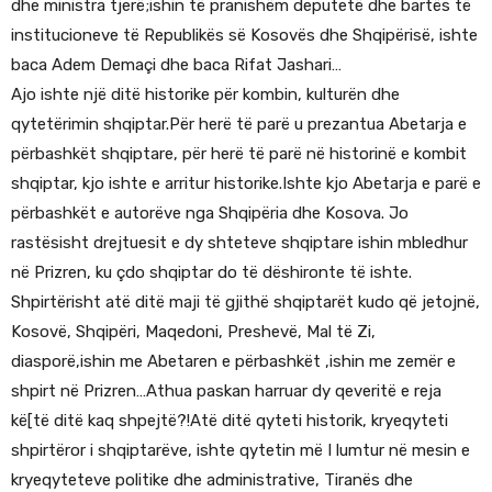
dhe ministra tjerë;ishin të pranishëm deputetë dhe bartës të
institucioneve të Republikës së Kosovës dhe Shqipërisë, ishte
baca Adem Demaçi dhe baca Rifat Jashari…
Ajo ishte një ditë historike për kombin, kulturën dhe
qytetërimin shqiptar.Për herë të parë u prezantua Abetarja e
përbashkët shqiptare, për herë të parë në historinë e kombit
shqiptar, kjo ishte e arritur historike.Ishte kjo Abetarja e parë e
përbashkët e autorëve nga Shqipëria dhe Kosova. Jo
rastësisht drejtuesit e dy shteteve shqiptare ishin mbledhur
në Prizren, ku çdo shqiptar do të dëshironte të ishte.
Shpirtërisht atë ditë maji të gjithë shqiptarët kudo që jetojnë,
Kosovë, Shqipëri, Maqedoni, Preshevë, Mal të Zi,
diasporë,ishin me Abetaren e përbashkët ,ishin me zemër e
shpirt në Prizren…Athua paskan harruar dy qeveritë e reja
kë[të ditë kaq shpejtë?!Atë ditë qyteti historik, kryeqyteti
shpirtëror i shqiptarëve, ishte qytetin më I lumtur në mesin e
kryeqyteteve politike dhe administrative, Tiranës dhe