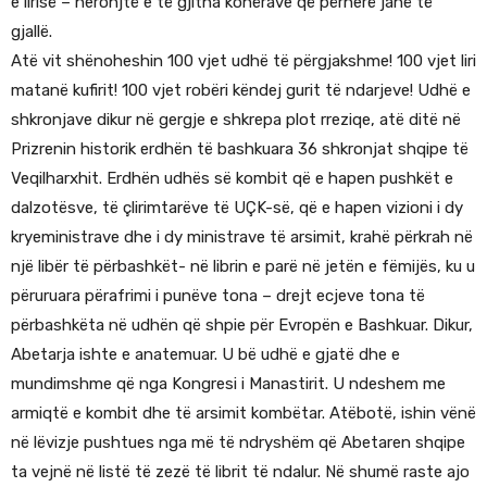
e lirisë – heronjtë e të gjitha kohërave që përherë janë të
gjallë.
Atë vit shënoheshin 100 vjet udhë të përgjakshme! 100 vjet liri
matanë kufirit! 100 vjet robëri këndej gurit të ndarjeve! Udhë e
shkronjave dikur në gergje e shkrepa plot rreziqe, atë ditë në
Prizrenin historik erdhën të bashkuara 36 shkronjat shqipe të
Veqilharxhit. Erdhën udhës së kombit që e hapen pushkët e
dalzotësve, të çlirimtarëve të UÇK-së, që e hapen vizioni i dy
kryeministrave dhe i dy ministrave të arsimit, krahë përkrah në
një libër të përbashkët- në librin e parë në jetën e fëmijës, ku u
përuruara përafrimi i punëve tona – drejt ecjeve tona të
përbashkëta në udhën që shpie për Evropën e Bashkuar. Dikur,
Abetarja ishte e anatemuar. U bë udhë e gjatë dhe e
mundimshme që nga Kongresi i Manastirit. U ndeshem me
armiqtë e kombit dhe të arsimit kombëtar. Atëbotë, ishin vënë
në lëvizje pushtues nga më të ndryshëm që Abetaren shqipe
ta vejnë në listë të zezë të librit të ndalur. Në shumë raste ajo