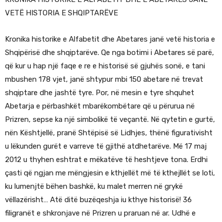
VETË HISTORIA E SHQIPTARËVE
Kronika historike e Alfabetit dhe Abetares janë vetë historia e
Shqipërisë dhe shqiptarëve. Qe nga botimi i Abetares së parë,
që kur u hap një faqe e re e historisë së gjuhës sonë, e tani
mbushen 178 vjet, janë shtypur mbi 150 abetare në trevat
shqiptare dhe jashtë tyre. Por, në mesin e tyre shquhet
Abetarja e përbashkët mbarëkombëtare që u përurua në
Prizren, sepse ka një simbolikë të veçantë. Në qytetin e gurtë,
nën Kështjellë, pranë Shtëpisë së Lidhjes, thënë figurativisht
u lëkunden gurët e varreve të gjithë atdhetarëve. Më 17 maj
2012 u thyhen eshtrat e mëkatëve të heshtjeve tona. Erdhi
çasti që ngjan me mëngjesin e kthjellët më të kthejllët se loti,
ku lumenjtë bëhen bashkë, ku malet merren në grykë
vëllazërisht… Atë ditë buzëqeshja iu kthye historisë! 36
filigranët e shkronjave në Prizren u praruan në ar. Udhë e