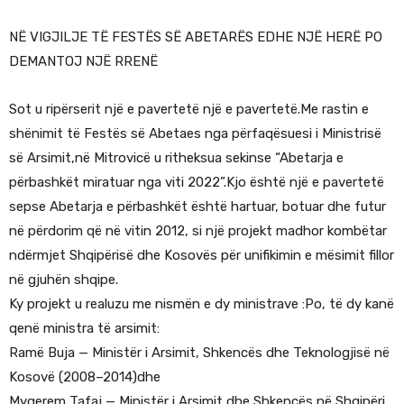
NË VIGJILJE TË FESTËS SË ABETARËS EDHE NJË HERË PO
DEMANTOJ NJË RRENË
Sot u ripërserit një e pavertetë një e pavertetë.Me rastin e
shënimit të Festës së Abetaes nga përfaqësuesi i Ministrisë
së Arsimit,në Mitrovicë u ritheksua sekinse “Abetarja e
përbashkët miratuar nga viti 2022”.Kjo është një e pavertetë
sepse Abetarja e përbashkët është hartuar, botuar dhe futur
në përdorim që në vitin 2012, si një projekt madhor kombëtar
ndërmjet Shqipërisë dhe Kosovës për unifikimin e mësimit fillor
në gjuhën shqipe.
Ky projekt u realuzu me nismën e dy ministrave :Po, të dy kanë
qenë ministra të arsimit:
Ramë Buja — Ministër i Arsimit, Shkencës dhe Teknologjisë në
Kosovë (2008–2014)dhe
Myqerem Tafaj — Ministër i Arsimit dhe Shkencës në Shqipëri