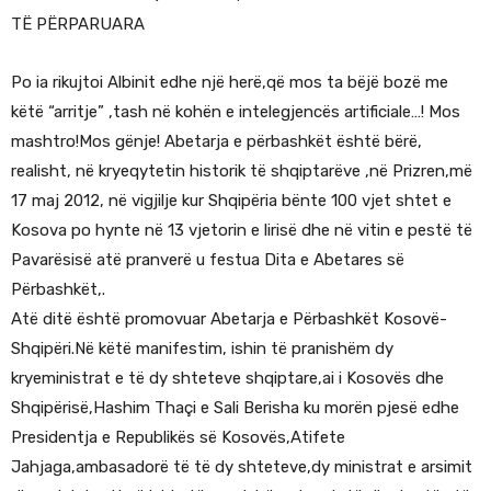
TË PËRPARUARA
Po ia rikujtoi Albinit edhe një herë,që mos ta bëjë bozë me
këtë “arritje” ,tash në kohën e intelegjencës artificiale…! Mos
mashtro!Mos gënje! Abetarja e përbashkët është bërë,
realisht, në kryeqytetin historik të shqiptarëve ,në Prizren,më
17 maj 2012, në vigjilje kur Shqipëria bënte 100 vjet shtet e
Kosova po hynte në 13 vjetorin e lirisë dhe në vitin e pestë të
Pavarësisë atë pranverë u festua Dita e Abetares së
Përbashkët,.
Atë ditë është promovuar Abetarja e Përbashkët Kosovë-
Shqipëri.Në këtë manifestim, ishin të pranishëm dy
kryeministrat e të dy shteteve shqiptare,ai i Kosovës dhe
Shqipërisë,Hashim Thaçi e Sali Berisha ku morën pjesë edhe
Presidentja e Republikës së Kosovës,Atifete
Jahjaga,ambasadorë të të dy shteteve,dy ministrat e arsimit