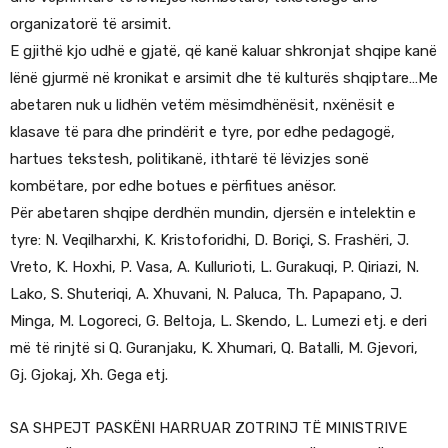
organizatorë të arsimit.
E gjithë kjo udhë e gjatë, që kanë kaluar shkronjat shqipe kanë
lënë gjurmë në kronikat e arsimit dhe të kulturës shqiptare…Me
abetaren nuk u lidhën vetëm mësimdhënësit, nxënësit e
klasave të para dhe prindërit e tyre, por edhe pedagogë,
hartues tekstesh, politikanë, ithtarë të lëvizjes sonë
kombëtare, por edhe botues e përfitues anësor.
Për abetaren shqipe derdhën mundin, djersën e intelektin e
tyre: N. Veqilharxhi, K. Kristoforidhi, D. Boriçi, S. Frashëri, J.
Vreto, K. Hoxhi, P. Vasa, A. Kullurioti, L. Gurakuqi, P. Qiriazi, N.
Lako, S. Shuteriqi, A. Xhuvani, N. Paluca, Th. Papapano, J.
Minga, M. Logoreci, G. Beltoja, L. Skendo, L. Lumezi etj. e deri
më të rinjtë si Q. Guranjaku, K. Xhumari, Q. Batalli, M. Gjevori,
Gj. Gjokaj, Xh. Gega etj.
SA SHPEJT PASKËNI HARRUAR ZOTRINJ TË MINISTRIVE