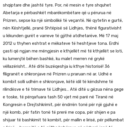
shqiptare dhe jashtë tyre. Por, në mesin e tyre shquhet
Abetarja e përbashkët mbarëkombëtare që u përurua në
Prizren, sepse ka një simbolikë të veçantë. Në qytetin e gurtë,
nën Kështjellë, pranë Shtëpisë së Lidhjes, thënë figurativisht
u lëkunden gurët e varreve të gjithë atdhetarëve. Më 17 maj
2012 u thyhen eshtrat e mëkateve të heshtjeve tona. Erdhi
çasti që ngjan me mëngjesin e kthjellët më të kthjellët se loti,
ku lumenjtë bëhen bashkë, ku malet merren në grykë
vëllazërisht… Atë ditë buzëqeshja iu kthye historisë! 36
filigranët e shkronjave në Prizren u praruan në ar. Udhë e
kombit solli udhën e shkronjave, këtë idil të këndshme të
rilindësve e të trimave të Lidhjes… Atë ditë u gëzua nëna gege
e toske, të përqafuara tash 50 vjet më parë në Tiranë në
Kongresin e Drejtshkrimit, për ëndrrën tonë për një gjuhë e
një komb, për fatin tonë të prerë me copa, për shijen e pa
shijuar të bashkimit të kombit, për mallin e lirisë, për pëllumbat