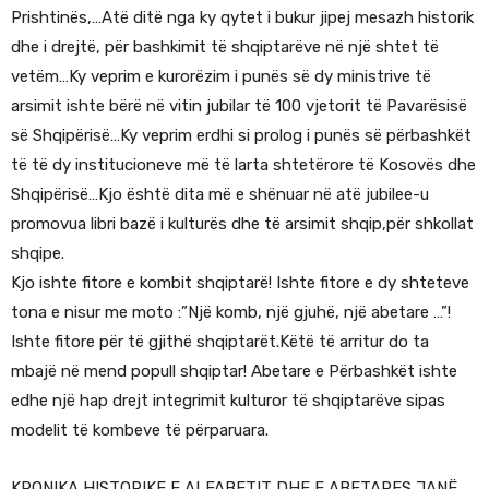
Prishtinës,…Atë ditë nga ky qytet i bukur jipej mesazh historik
dhe i drejtë, për bashkimit të shqiptarëve në një shtet të
vetëm…Ky veprim e kurorëzim i punës së dy ministrive të
arsimit ishte bërë në vitin jubilar të 100 vjetorit të Pavarësisë
së Shqipërisë…Ky veprim erdhi si prolog i punës së përbashkët
të të dy institucioneve më të larta shtetërore të Kosovës dhe
Shqipërisë…Kjo është dita më e shënuar në atë jubilee-u
promovua libri bazë i kulturës dhe të arsimit shqip,për shkollat
shqipe.
Kjo ishte fitore e kombit shqiptarë! Ishte fitore e dy shteteve
tona e nisur me moto :”Një komb, një gjuhë, një abetare …”!
Ishte fitore për të gjithë shqiptarët.Këtë të arritur do ta
mbajë në mend popull shqiptar! Abetare e Përbashkët ishte
edhe një hap drejt integrimit kulturor të shqiptarëve sipas
modelit të kombeve të përparuara.
KRONIKA HISTORIKE E ALFABETIT DHE E ABETARES JANË