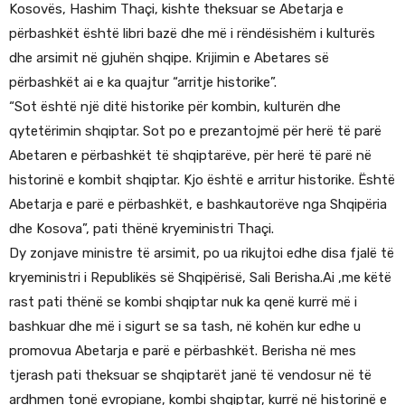
Kosovës, Hashim Thaçi, kishte theksuar se Abetarja e
përbashkët është libri bazë dhe më i rëndësishëm i kulturës
dhe arsimit në gjuhën shqipe. Krijimin e Abetares së
përbashkët ai e ka quajtur “arritje historike”.
“Sot është një ditë historike për kombin, kulturën dhe
qytetërimin shqiptar. Sot po e prezantojmë për herë të parë
Abetaren e përbashkët të shqiptarëve, për herë të parë në
historinë e kombit shqiptar. Kjo është e arritur historike. Është
Abetarja e parë e përbashkët, e bashkautorëve nga Shqipëria
dhe Kosova”, pati thënë kryeministri Thaçi.
Dy zonjave ministre të arsimit, po ua rikujtoi edhe disa fjalë të
kryeministri i Republikës së Shqipërisë, Sali Berisha.Ai ,me këtë
rast pati thënë se kombi shqiptar nuk ka qenë kurrë më i
bashkuar dhe më i sigurt se sa tash, në kohën kur edhe u
promovua Abetarja e parë e përbashkët. Berisha në mes
tjerash pati theksuar se shqiptarët janë të vendosur në të
ardhmen tonë evropiane, kombi shqiptar, kurrë në historinë e