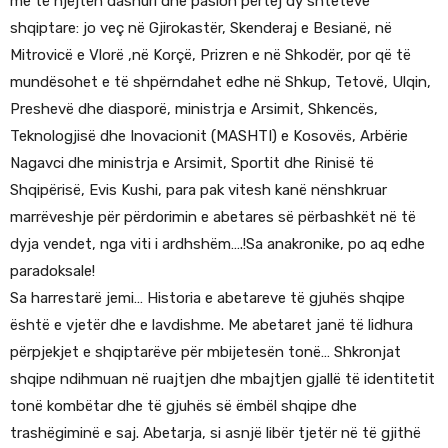
me të njëjtën dashuri dhe pasion përtej dy shteteve
shqiptare: jo veç në Gjirokastër, Skenderaj e Besianë, në
Mitrovicë e Vlorë ,në Korçë, Prizren e në Shkodër, por që të
mundësohet e të shpërndahet edhe në Shkup, Tetovë, Ulqin,
Preshevë dhe diasporë, ministrja e Arsimit, Shkencës,
Teknologjisë dhe Inovacionit (MASHTI) e Kosovës, Arbërie
Nagavci dhe ministrja e Arsimit, Sportit dhe Rinisë të
Shqipërisë, Evis Kushi, para pak vitesh kanë nënshkruar
marrëveshje për përdorimin e abetares së përbashkët në të
dyja vendet, nga viti i ardhshëm….!Sa anakronike, po aq edhe
paradoksale!
Sa harrestarë jemi… Historia e abetareve të gjuhës shqipe
është e vjetër dhe e lavdishme. Me abetaret janë të lidhura
përpjekjet e shqiptarëve për mbijetesën tonë… Shkronjat
shqipe ndihmuan në ruajtjen dhe mbajtjen gjallë të identitetit
tonë kombëtar dhe të gjuhës së ëmbël shqipe dhe
trashëgiminë e saj. Abetarja, si asnjë libër tjetër në të gjithë