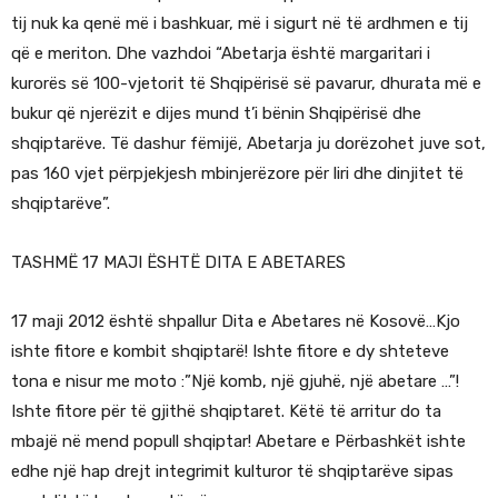
tij nuk ka qenë më i bashkuar, më i sigurt në të ardhmen e tij
që e meriton. Dhe vazhdoi “Abetarja është margaritari i
kurorës së 100-vjetorit të Shqipërisë së pavarur, dhurata më e
bukur që njerëzit e dijes mund t’i bënin Shqipërisë dhe
shqiptarëve. Të dashur fëmijë, Abetarja ju dorëzohet juve sot,
pas 160 vjet përpjekjesh mbinjerëzore për liri dhe dinjitet të
shqiptarëve”.
TASHMË 17 MAJI ËSHTË DITA E ABETARES
17 maji 2012 është shpallur Dita e Abetares në Kosovë…Kjo
ishte fitore e kombit shqiptarë! Ishte fitore e dy shteteve
tona e nisur me moto :”Një komb, një gjuhë, një abetare …”!
Ishte fitore për të gjithë shqiptaret. Këtë të arritur do ta
mbajë në mend popull shqiptar! Abetare e Përbashkët ishte
edhe një hap drejt integrimit kulturor të shqiptarëve sipas