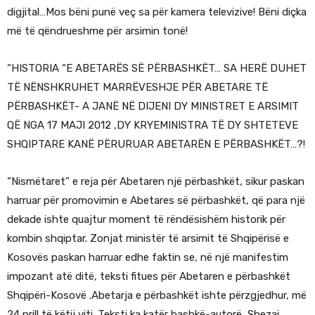
digjital…Mos bëni punë veç sa për kamera televizive! Bëni diçka
më të qëndrueshme për arsimin tonë!
“HISTORIA “E ABETARËS SË PËRBASHKËT… SA HERË DUHET
TË NËNSHKRUHET MARRËVESHJE PËR ABETARE TË
PËRBASHKËT- A JANË NË DIJENI DY MINISTRET E ARSIMIT
QË NGA 17 MAJI 2012 ,DY KRYEMINISTRA TË DY SHTETEVE
SHQIPTARE KANË PËRURUAR ABETARËN E PËRBASHKËT…?!
“Nismëtaret” e reja për Abetaren një përbashkët, sikur paskan
harruar për promovimin e Abetares së përbashkët, që para një
dekade ishte quajtur moment të rëndësishëm historik për
kombin shqiptar. Zonjat ministër të arsimit të Shqipërisë e
Kosovës paskan harruar edhe faktin se, në një manifestim
impozant atë ditë, teksti fitues për Abetaren e përbashkët
Shqipëri-Kosovë .Abetarja e përbashkët ishte përzgjedhur, më
24 prill të këtij viti. Teksti ka katër bashkë-autorë, Shezai