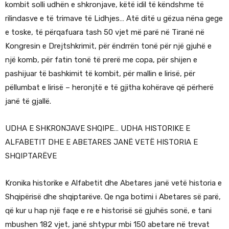
kombit solli udhën e shkronjave, këtë idil të këndshme të
rilindasve e të trimave të Lidhjes… Atë ditë u gëzua nëna gege
e toske, të përqafuara tash 50 vjet më parë në Tiranë në
Kongresin e Drejtshkrimit, për ëndrrën tonë për një gjuhë e
një komb, për fatin tonë të prerë me copa, për shijen e
pashijuar të bashkimit të kombit, për mallin e lirisë, për
pëllumbat e lirisë – heronjtë e të gjitha kohërave që përherë
janë të gjallë.
UDHA E SHKRONJAVE SHQIPE… UDHA HISTORIKE E
ALFABETIT DHE E ABETARES JANË VETË HISTORIA E
SHQIPTARËVE
Kronika historike e Alfabetit dhe Abetares janë vetë historia e
Shqipërisë dhe shqiptarëve. Qe nga botimi i Abetares së parë,
që kur u hap një faqe e re e historisë së gjuhës sonë, e tani
mbushen 182 vjet, janë shtypur mbi 150 abetare në trevat