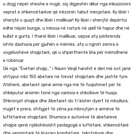
u dogj nëpër sheshe e rrugë, siç digjeshin dikur nga inkuizicioni
veprat e shkencëtarëve që rrëzonin tabut mesjetare. Ky libër i
shenjtë u quajt dhe libër i mallkuar! Ky libër i shenjtë depërtoi
edhe nëpër burgje, u mësua në natyrë në qiell të hapur dhe në
kullat e gurta. I thanë libër i mallkuar, sepse aty përbrenda
ishte dashuria për gjuhën e mëmës, aty u ngroh zemra e
vogëlushëve shqiptarë, që u shpërthente liria për mëmdhenë
e robëruar
Që nga “Ëvetari shqip…” i Naum Veqil harxhit e deri më sot janë
shtypur mbi 150 abetare në trevat shqiptare dhe jashtë tyre.
Atëherë, abetaret qenë armë nga më të fuqishmet për të
shkëputur arsimin tonë nga varësia e shkollave të huaja.
Shkronjat shqipe dhe Abetaret do t’i kishin dyert të mbyllura,
rrugët e prera, shtigjet të zëna pa mbrojtjen e armëve të
luftëtarëve shqiptarë. Shumica e autorëve të abetareve
shqipe qenë njëkohësisht pedagogë e luftëtarë, shkencëtarë
dhe veprimtarë të lëvizjes kombëtare, tekstologë dhe