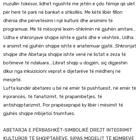
rruzullin tokësor, lidhet ngushtë me jetën e çdo fëmije që ulet
për herë të parë në bankat e shkollës. Me këtë libër fillon
dhënia dhe përvetësimi i një kulturë dhe arsimimi të
programuar. Me të mësojnë lexim-shkrimin në gjuhën amtare…
Udha e shkronjave shqipe ishte e gjatë dhe e vështirë…Udha
e arsimit në gjuhën shqipe ishte e anatemuar gjatë…Shkronjat
shqipe dhe Abetarja shqipe ishte venë në listat e zeza të
botimeve të ndaluara….Librat shqip u dogjën, siç digjeshin
dikur nga inkuizicioni veprat e dijetarëve të mëdhenj në
mesjetë.
Lufta kundër abetares u bë në emër të pushtuesit, në emër të
injorancës, të fanatizmit, të prapambetjes, të
antishqiptarizmit. Por prapëseprapë ky libër i mësimit të
gjuhës shqipe mbijetoi triumfues.
ABETARJA E PËRBASHKËT-SIMBOLIKË DREJT INTEGRIMIT
KULTUROR TË SHQIPTARËVE, SIPAS MODELIT TË KOMBEVE