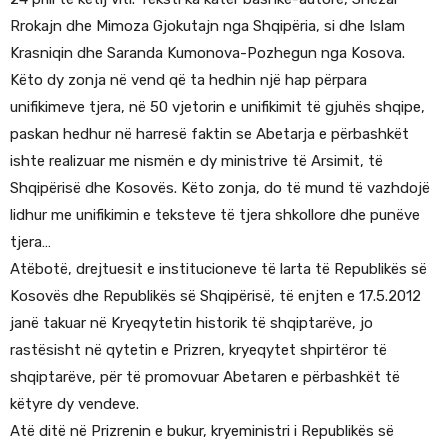
Rrokajn dhe Mimoza Gjokutajn nga Shqipëria, si dhe Islam
Krasniqin dhe Saranda Kumonova-Pozhegun nga Kosova.
Këto dy zonja në vend që ta hedhin një hap përpara
unifikimeve tjera, në 50 vjetorin e unifikimit të gjuhës shqipe,
paskan hedhur në harresë faktin se Abetarja e përbashkët
ishte realizuar me nismën e dy ministrive të Arsimit, të
Shqipërisë dhe Kosovës. Këto zonja, do të mund të vazhdojë
lidhur me unifikimin e teksteve të tjera shkollore dhe punëve
tjera…
Atëbotë, drejtuesit e institucioneve të larta të Republikës së
Kosovës dhe Republikës së Shqipërisë, të enjten e 17.5.2012
janë takuar në Kryeqytetin historik të shqiptarëve, jo
rastësisht në qytetin e Prizren, kryeqytet shpirtëror të
shqiptarëve, për të promovuar Abetaren e përbashkët të
këtyre dy vendeve.
Atë ditë në Prizrenin e bukur, kryeministri i Republikës së