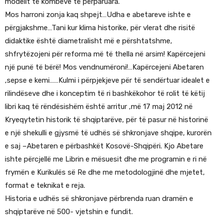
modelit të kombeve të përparuara.
Mos harroni zonja kaq shpejt…Udha e abetareve ishte e
përgjakshme…Tani kur klima historike, për vlerat dhe risitë
didaktike është diametralisht më e përshtatshme,
shfrytëzojeni për reforma më të thella në arsim! Kapërcejeni
një punë të bërë! Mos vendnumëroni!…Kapërcejeni Abetaren
,sepse e kemi……Kulmi i përpjekjeve për të sendërtuar idealet e
rilindëseve dhe i konceptim të ri bashkëkohor të rolit të këtij
libri kaq të rëndësishëm është arritur ,më 17 maj 2012 në
Kryeqytetin historik të shqiptarëve, për të pasur në historinë
e një shekulli e gjysmë të udhës së shkronjave shqipe, kurorën
e saj –Abetaren e përbashkët Kosovë-Shqipëri. Kjo Abetare
ishte përcjellë me Librin e mësuesit dhe me programin e ri në
frymën e Kurikulës së Re dhe me metodologjinë dhe mjetet,
format e teknikat e reja.
Historia e udhës së shkronjave përbrenda ruan dramën e
shqiptarëve në 500- vjetshin e fundit.