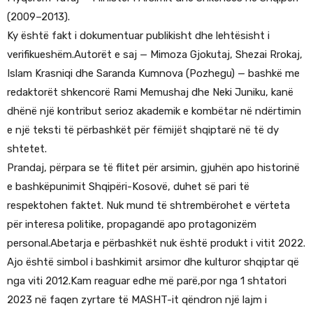
(2009–2013).
Ky është fakt i dokumentuar publikisht dhe lehtësisht i
verifikueshëm.Autorët e saj — Mimoza Gjokutaj, Shezai Rrokaj,
Islam Krasniqi dhe Saranda Kumnova (Pozhegu) — bashkë me
redaktorët shkencorë Rami Memushaj dhe Neki Juniku, kanë
dhënë një kontribut serioz akademik e kombëtar në ndërtimin
e një teksti të përbashkët për fëmijët shqiptarë në të dy
shtetet.
Prandaj, përpara se të flitet për arsimin, gjuhën apo historinë
e bashkëpunimit Shqipëri-Kosovë, duhet së pari të
respektohen faktet. Nuk mund të shtrembërohet e vërteta
për interesa politike, propagandë apo protagonizëm
personal.Abetarja e përbashkët nuk është produkt i vitit 2022.
Ajo është simbol i bashkimit arsimor dhe kulturor shqiptar që
nga viti 2012.Kam reaguar edhe më parë,por nga 1 shtatori
2023 në faqen zyrtare të MASHT-it qëndron një lajm i