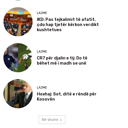
LAJME
IKD: Pas tejkalimit të afatit,
çdo hap tjetër kërkon verdikt
kushtetues
LAJME
CR7 për djalin e tij: Do të
bëhet më i madh se unë
LAJME
Hoxhaj: Sot, ditë e rëndë për
Kosovën
Më shumë