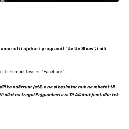
umoristi i njohur i programit “Ue Ue Show”, i cili
pit të humoristëve në “Facebook”.
ili ka ndërruar jetë, e ne si besimtar nuk na mbetet të
ë cilat na tregoi Pejgamberi a.s: Të Allahut jemi, dhe tek