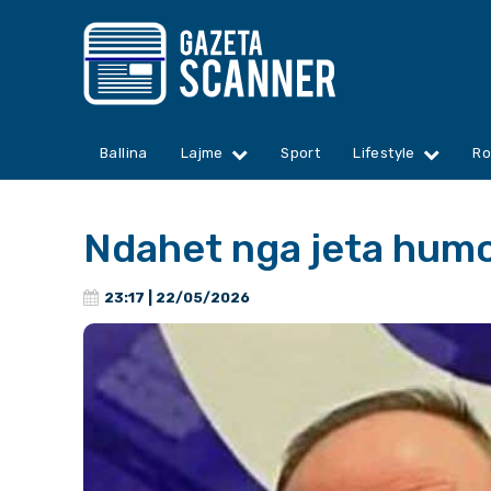
Ballina
Lajme
Sport
Lifestyle
Ro
Ndahet nga jeta humori
23:17 | 22/05/2026