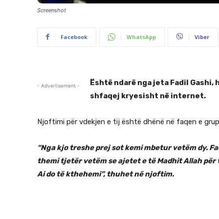
Screenshot
Facebook
WhatsApp
Viber
Është ndarë nga jeta Fadil Gashi, h
- Advertisement -
shfaqej kryesisht në internet.
Njoftimi për vdekjen e tij është dhënë në faqen e gru
“Nga kjo treshe prej sot kemi mbetur vetëm dy. Fad
themi tjetër vetëm se ajetet e të Madhit Allah për t
Ai do të kthehemi”, thuhet në njoftim.