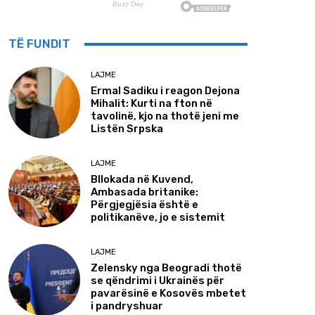
TË FUNDIT
LAJME
Ermal Sadiku i reagon Dejona
Mihalit: Kurti na fton në
tavolinë, kjo na thotë jeni me
Listën Srpska
LAJME
Bllokada në Kuvend,
Ambasada britanike:
Përgjegjësia është e
politikanëve, jo e sistemit
LAJME
Zelensky nga Beogradi thotë
se qëndrimi i Ukrainës për
pavarësinë e Kosovës mbetet
i pandryshuar