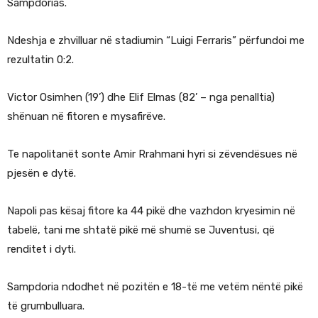
Sampdorias.
Ndeshja e zhvilluar në stadiumin “Luigi Ferraris” përfundoi me
rezultatin 0:2.
Victor Osimhen (19’) dhe Elif Elmas (82’ – nga penalltia)
shënuan në fitoren e mysafirëve.
Te napolitanët sonte Amir Rrahmani hyri si zëvendësues në
pjesën e dytë.
Napoli pas kësaj fitore ka 44 pikë dhe vazhdon kryesimin në
tabelë, tani me shtatë pikë më shumë se Juventusi, që
renditet i dyti.
Sampdoria ndodhet në pozitën e 18-të me vetëm nëntë pikë
të grumbulluara.