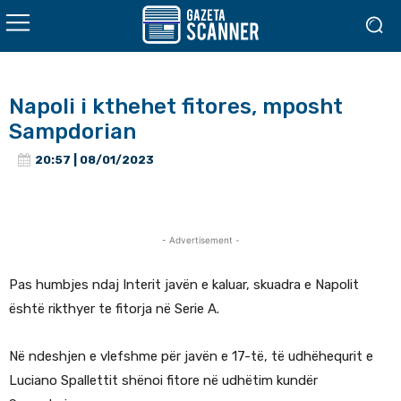
Napoli i kthehet fitores, mposht
Sampdorian
20:57 | 08/01/2023
- Advertisement -
Pas humbjes ndaj Interit javën e kaluar, skuadra e Napolit
është rikthyer te fitorja në Serie A.
Në ndeshjen e vlefshme për javën e 17-të, të udhëhequrit e
Luciano Spallettit shënoi fitore në udhëtim kundër