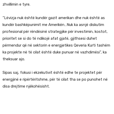
zhvillimin e tyre.
“Lëvizja nuk është kundër gazit amerikan dhe nuk është as
kundër bashkëpunimit me Amerikën…Nuk ka asnjë diskutim
profesional për rëndësinë strategjike për investimin, kostot,
prioritet se si do të ndikojë afat gjatë, gjithsesi duhet
përmendur që në sektorin e energjetikes Qeveria Kurti tashëm
ka projekte në të cilat është duke punuar në vazhdimësi”, ka
theksuar ajo.
Sipas saj, fokusi i ekzekutivit është edhe te projektet për
energjinë e ripërtëritshme, për të cilat tha se po punohet në
disa drejtime njëkohësisht.