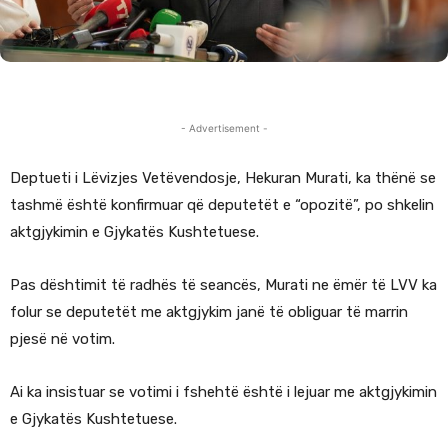
- Advertisement -
Deptueti i Lëvizjes Vetëvendosje, Hekuran Murati, ka thënë se
tashmë është konfirmuar që deputetët e “opozitë”, po shkelin
aktgjykimin e Gjykatës Kushtetuese.
Pas dështimit të radhës të seancës, Murati ne ëmër të LVV ka
folur se deputetët me aktgjykim janë të obliguar të marrin
pjesë në votim.
Ai ka insistuar se votimi i fshehtë është i lejuar me aktgjykimin
e Gjykatës Kushtetuese.