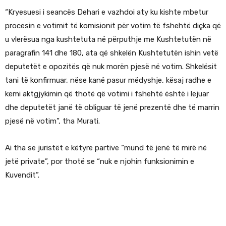
“Kryesuesi i seancës Dehari e vazhdoi aty ku kishte mbetur
procesin e votimit të komisionit për votim të fshehtë diçka që
u vlerësua nga kushtetuta në përputhje me Kushtetutën në
paragrafin 141 dhe 180, ata që shkelën Kushtetutën ishin vetë
deputetët e opozitës që nuk morën pjesë në votim. Shkelësit
tani të konfirmuar, nëse kanë pasur mëdyshje, kësaj radhe e
kemi aktgjykimin që thotë që votimi i fshehtë është i lejuar
dhe deputetët janë të obliguar të jenë prezentë dhe të marrin
pjesë në votim”, tha Murati.
Ai tha se juristët e këtyre partive “mund të jenë të mirë në
jetë private”, por thotë se “nuk e njohin funksionimin e
Kuvendit”.