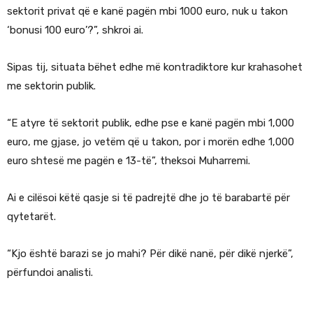
sektorit privat që e kanë pagën mbi 1000 euro, nuk u takon
‘bonusi 100 euro’?”, shkroi ai.
Sipas tij, situata bëhet edhe më kontradiktore kur krahasohet
me sektorin publik.
“E atyre të sektorit publik, edhe pse e kanë pagën mbi 1,000
euro, me gjase, jo vetëm që u takon, por i morën edhe 1,000
euro shtesë me pagën e 13-të”, theksoi Muharremi.
Ai e cilësoi këtë qasje si të padrejtë dhe jo të barabartë për
qytetarët.
“Kjo është barazi se jo mahi? Për dikë nanë, për dikë njerkë”,
përfundoi analisti.