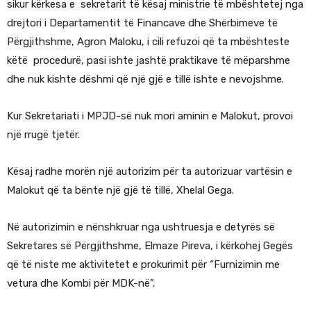
sikur kërkesa e sekretarit të kësaj ministrie të mbështetej nga
drejtori i Departamentit të Financave dhe Shërbimeve të
Përgjithshme, Agron Maloku, i cili refuzoi që ta mbështeste
këtë procedurë, pasi ishte jashtë praktikave të mëparshme
dhe nuk kishte dëshmi që një gjë e tillë ishte e nevojshme.
Kur Sekretariati i MPJD-së nuk mori aminin e Malokut, provoi
një rrugë tjetër.
Kësaj radhe morën një autorizim për ta autorizuar vartësin e
Malokut që ta bënte një gjë të tillë, Xhelal Gega.
Në autorizimin e nënshkruar nga ushtruesja e detyrës së
Sekretares së Përgjithshme, Elmaze Pireva, i kërkohej Gegës
që të niste me aktivitetet e prokurimit për “Furnizimin me
vetura dhe Kombi për MDK-në”.