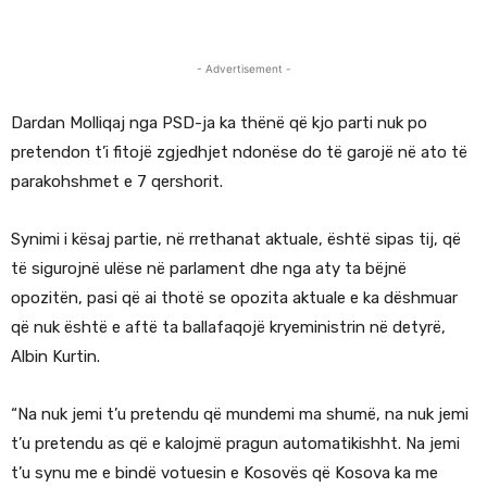
- Advertisement -
Dardan Molliqaj nga PSD-ja ka thënë që kjo parti nuk po
pretendon t’i fitojë zgjedhjet ndonëse do të garojë në ato të
parakohshmet e 7 qershorit.
Synimi i kësaj partie, në rrethanat aktuale, është sipas tij, që
të sigurojnë ulëse në parlament dhe nga aty ta bëjnë
opozitën, pasi që ai thotë se opozita aktuale e ka dëshmuar
që nuk është e aftë ta ballafaqojë kryeministrin në detyrë,
Albin Kurtin.
“Na nuk jemi t’u pretendu që mundemi ma shumë, na nuk jemi
t’u pretendu as që e kalojmë pragun automatikishht. Na jemi
t’u synu me e bindë votuesin e Kosovës që Kosova ka me