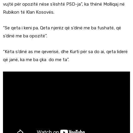
vujtë për opozitë nëse s’është PSD-ja”, ka thënë Molliqaj në
Rubikon të Klan Kosovës.
“Se qeta i keni pa. Qeta njerëz që s’dinë me ba fushatë, që
s’dinë me ba opozitë”.
“Këta s’dinë as me qeverisë, dhe Kurti për sa do ai, qeta liderë
që janë, ka me ba çka do me ta”.