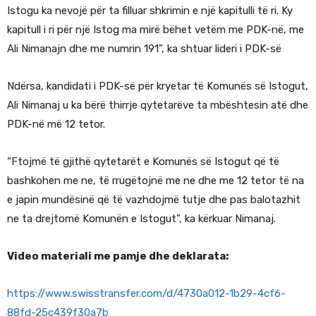
Istogu ka nevojë për ta filluar shkrimin e një kapitulli të ri. Ky
kapitull i ri për një Istog ma mirë bëhet vetëm me PDK-në, me
Ali Nimanajn dhe me numrin 191”, ka shtuar lideri i PDK-së
Ndërsa, kandidati i PDK-së për kryetar të Komunës së Istogut,
Ali Nimanaj u ka bërë thirrje qytetarëve ta mbështesin atë dhe
PDK-në më 12 tetor.
“Ftojmë të gjithë qytetarët e Komunës së Istogut që të
bashkohen me ne, të rrugëtojnë me ne dhe me 12 tetor të na
e japin mundësinë që të vazhdojmë tutje dhe pas balotazhit
ne ta drejtomë Komunën e Istogut”, ka kërkuar Nimanaj.
Video materiali me pamje dhe deklarata:
https://www.swisstransfer.com/d/4730a012-1b29-4cf6-
88fd-25c439f30a7b