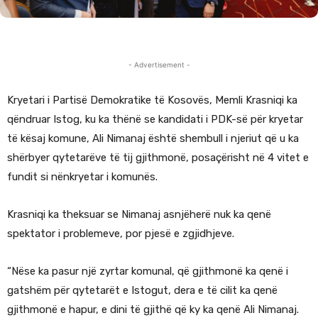
- Advertisement -
Kryetari i Partisë Demokratike të Kosovës, Memli Krasniqi ka
qëndruar Istog, ku ka thënë se kandidati i PDK-së për kryetar
të kësaj komune, Ali Nimanaj është shembull i njeriut që u ka
shërbyer qytetarëve të tij gjithmonë, posaçërisht në 4 vitet e
fundit si nënkryetar i komunës.
Krasniqi ka theksuar se Nimanaj asnjëherë nuk ka qenë
spektator i problemeve, por pjesë e zgjidhjeve.
“Nëse ka pasur një zyrtar komunal, që gjithmonë ka qenë i
gatshëm për qytetarët e Istogut, dera e të cilit ka qenë
gjithmonë e hapur, e dini të gjithë që ky ka qenë Ali Nimanaj.